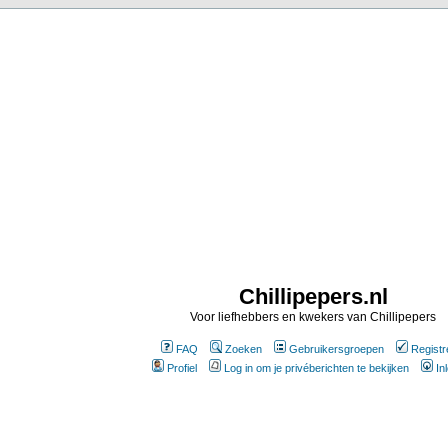
Chillipepers.nl
Voor liefhebbers en kwekers van Chillipepers
FAQ
Zoeken
Gebruikersgroepen
Registr
Profiel
Log in om je privéberichten te bekijken
In