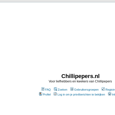
Chillipepers.nl
Voor liefhebbers en kwekers van Chillipepers
FAQ
Zoeken
Gebruikersgroepen
Registr
Profiel
Log in om je privéberichten te bekijken
In