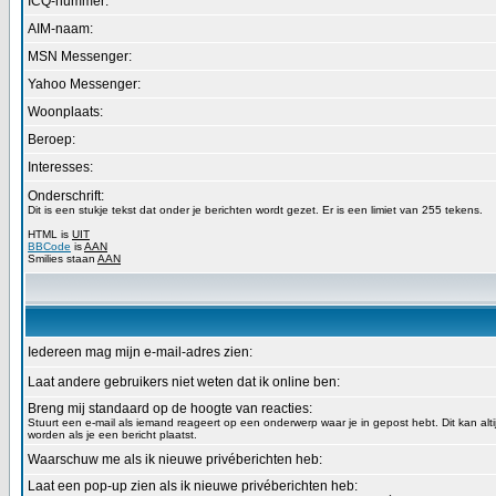
ICQ-nummer:
AIM-naam:
MSN Messenger:
Yahoo Messenger:
Woonplaats:
Beroep:
Interesses:
Onderschrift:
Dit is een stukje tekst dat onder je berichten wordt gezet. Er is een limiet van 255 tekens.
HTML is
UIT
BBCode
is
AAN
Smilies staan
AAN
Iedereen mag mijn e-mail-adres zien:
Laat andere gebruikers niet weten dat ik online ben:
Breng mij standaard op de hoogte van reacties:
Stuurt een e-mail als iemand reageert op een onderwerp waar je in gepost hebt. Dit kan alt
worden als je een bericht plaatst.
Waarschuw me als ik nieuwe privéberichten heb:
Laat een pop-up zien als ik nieuwe privéberichten heb: