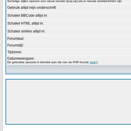
Sommige stijlen openen een nieuw venster (pop-up) als er nieuwe privéberichten zijn.
Gebruik altijd mijn onderschrift:
Schakel BBCode altijd in:
Schakel HTML altijd in:
Schakel smilies altijd in:
Forumtaal:
Forumstijl:
Tijdzone:
Datumweergave:
De gebruikte syntaxis is identiek aan die van de PHP-functie
date()
.