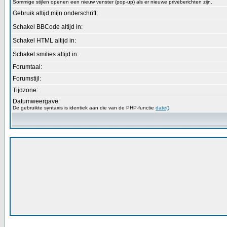
Sommige stijlen openen een nieuw venster (pop-up) als er nieuwe privéberichten zijn.
Gebruik altijd mijn onderschrift:
Schakel BBCode altijd in:
Schakel HTML altijd in:
Schakel smilies altijd in:
Forumtaal:
Forumstijl:
Tijdzone:
Datumweergave:
De gebruikte syntaxis is identiek aan die van de PHP-functie
date()
.