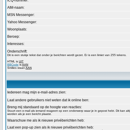
ICQ-nummer:
AIM-naam:
MSN Messenger:
Yahoo Messenger:
Woonplaats:
Beroep:
Interesses:
Onderschrift:
Dit is een stukje tekst dat onder je berichten wordt gezet. Er is een limiet van 255 tekens.
HTML is
UIT
BBCode
is
AAN
Smilies staan
AAN
Iedereen mag mijn e-mail-adres zien:
Laat andere gebruikers niet weten dat ik online ben:
Breng mij standaard op de hoogte van reacties:
Stuurt een e-mail als iemand reageert op een onderwerp waar je in gepost hebt. Dit kan alt
worden als je een bericht plaatst.
Waarschuw me als ik nieuwe privéberichten heb:
Laat een pop-up zien als ik nieuwe privéberichten heb: