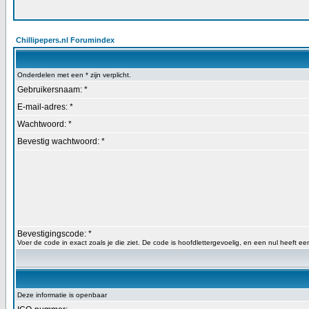
Chillipepers.nl Forumindex
Onderdelen met een * zijn verplicht.
Gebruikersnaam: *
E-mail-adres: *
Wachtwoord: *
Bevestig wachtwoord: *
Bevestigingscode: *
Voer de code in exact zoals je die ziet. De code is hoofdlettergevoelig, en een nul heeft een
Deze informatie is openbaar