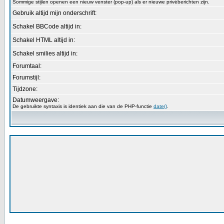
Sommige stijlen openen een nieuw venster (pop-up) als er nieuwe privéberichten zijn.
Gebruik altijd mijn onderschrift:
Schakel BBCode altijd in:
Schakel HTML altijd in:
Schakel smilies altijd in:
Forumtaal:
Forumstijl:
Tijdzone:
Datumweergave:
De gebruikte syntaxis is identiek aan die van de PHP-functie
date()
.