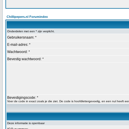
Chillipepers.nl Forumindex
Onderdelen met een * zijn verplicht.
Gebruikersnaam: *
E-mail-adres: *
Wachtwoord: *
Bevestig wachtwoord: *
Bevestigingscode: *
Voer de code in exact zoals je die ziet. De code is hoofdlettergevoelig, en een nul heeft een
Deze informatie is openbaar