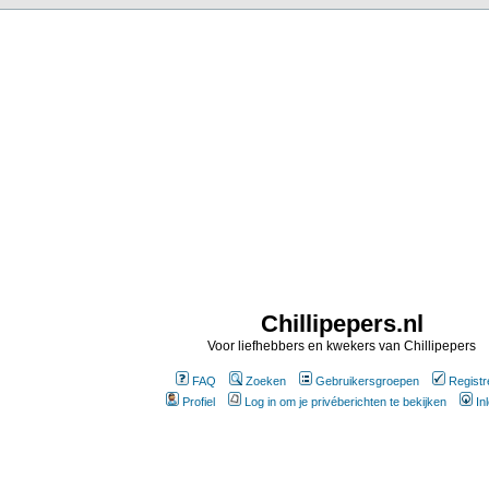
Chillipepers.nl
Voor liefhebbers en kwekers van Chillipepers
FAQ
Zoeken
Gebruikersgroepen
Registr
Profiel
Log in om je privéberichten te bekijken
In