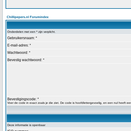
Chillipepers.nl Forumindex
Onderdelen met een * zijn verplicht.
Gebruikersnaam: *
E-mail-adres: *
Wachtwoord: *
Bevestig wachtwoord: *
Bevestigingscode: *
Voer de code in exact zoals je die ziet. De code is hoofdlettergevoelig, en een nul heeft een
Deze informatie is openbaar