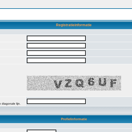
Registratieinformatie
 diagonale lijn.
Profielinformatie