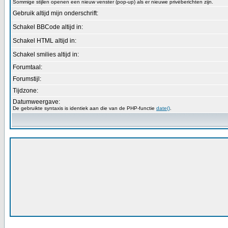
Sommige stijlen openen een nieuw venster (pop-up) als er nieuwe privéberichten zijn.
Gebruik altijd mijn onderschrift:
Schakel BBCode altijd in:
Schakel HTML altijd in:
Schakel smilies altijd in:
Forumtaal:
Forumstijl:
Tijdzone:
Datumweergave:
De gebruikte syntaxis is identiek aan die van de PHP-functie
date()
.