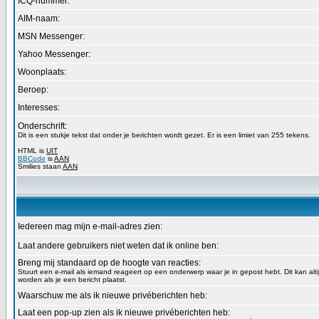
ICQ-nummer:
AIM-naam:
MSN Messenger:
Yahoo Messenger:
Woonplaats:
Beroep:
Interesses:
Onderschrift:
Dit is een stukje tekst dat onder je berichten wordt gezet. Er is een limiet van 255 tekens.
HTML is
UIT
BBCode
is
AAN
Smilies staan
AAN
Iedereen mag mijn e-mail-adres zien:
Laat andere gebruikers niet weten dat ik online ben:
Breng mij standaard op de hoogte van reacties:
Stuurt een e-mail als iemand reageert op een onderwerp waar je in gepost hebt. Dit kan alt
worden als je een bericht plaatst.
Waarschuw me als ik nieuwe privéberichten heb:
Laat een pop-up zien als ik nieuwe privéberichten heb: