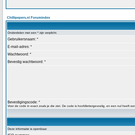
Chillipepers.nl Forumindex
Onderdelen met een * zijn verplicht.
Gebruikersnaam: *
E-mail-adres: *
Wachtwoord: *
Bevestig wachtwoord: *
Bevestigingscode: *
Voer de code in exact zoals je die ziet. De code is hoofdlettergevoelig, en een nul heeft een
Deze informatie is openbaar