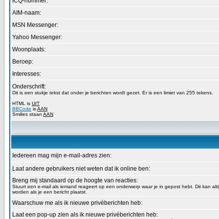
ICQ-nummer:
AIM-naam:
MSN Messenger:
Yahoo Messenger:
Woonplaats:
Beroep:
Interesses:
Onderschrift:
Dit is een stukje tekst dat onder je berichten wordt gezet. Er is een limiet van 255 tekens.
HTML is
UIT
BBCode
is
AAN
Smilies staan
AAN
Iedereen mag mijn e-mail-adres zien:
Laat andere gebruikers niet weten dat ik online ben:
Breng mij standaard op de hoogte van reacties:
Stuurt een e-mail als iemand reageert op een onderwerp waar je in gepost hebt. Dit kan alt
worden als je een bericht plaatst.
Waarschuw me als ik nieuwe privéberichten heb:
Laat een pop-up zien als ik nieuwe privéberichten heb: