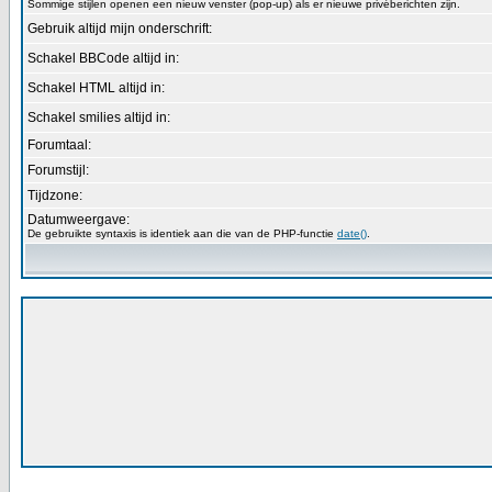
Sommige stijlen openen een nieuw venster (pop-up) als er nieuwe privéberichten zijn.
Gebruik altijd mijn onderschrift:
Schakel BBCode altijd in:
Schakel HTML altijd in:
Schakel smilies altijd in:
Forumtaal:
Forumstijl:
Tijdzone:
Datumweergave:
De gebruikte syntaxis is identiek aan die van de PHP-functie
date()
.