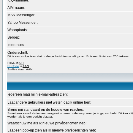
ICQ-nummer:
AIM-naam:
MSN Messenger:
Yahoo Messenger:
Woonplaats:
Beroep:
Interesses:
Onderschrift:
Dit is een stukje tekst dat onder je berichten wordt gezet. Er is een limiet van 255 tekens.
HTML is
UIT
BBCode
is
AAN
Smilies staan
AAN
Iedereen mag mijn e-mail-adres zien:
Laat andere gebruikers niet weten dat ik online ben:
Breng mij standaard op de hoogte van reacties:
Stuurt een e-mail als iemand reageert op een onderwerp waar je in gepost hebt. Dit kan alt
worden als je een bericht plaatst.
Waarschuw me als ik nieuwe privéberichten heb:
Laat een pop-up zien als ik nieuwe privéberichten heb: