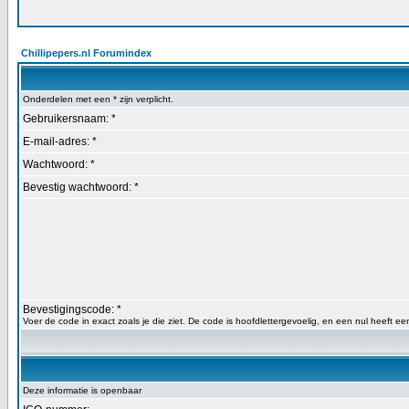
Chillipepers.nl Forumindex
Onderdelen met een * zijn verplicht.
Gebruikersnaam: *
E-mail-adres: *
Wachtwoord: *
Bevestig wachtwoord: *
Bevestigingscode: *
Voer de code in exact zoals je die ziet. De code is hoofdlettergevoelig, en een nul heeft een
Deze informatie is openbaar