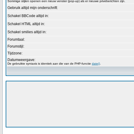
Sommige stijlen openen een nieuw venster (pop-up) als er nieuwe privéberichten zijn.
Gebruik altijd mijn onderschrift:
Schakel BBCode altijd in:
Schakel HTML altijd in:
Schakel smilies altijd in:
Forumtaal:
Forumstijl:
Tijdzone:
Datumweergave:
De gebruikte syntaxis is identiek aan die van de PHP-functie
date()
.