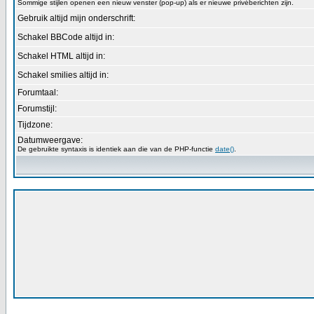
Sommige stijlen openen een nieuw venster (pop-up) als er nieuwe privéberichten zijn.
Gebruik altijd mijn onderschrift:
Schakel BBCode altijd in:
Schakel HTML altijd in:
Schakel smilies altijd in:
Forumtaal:
Forumstijl:
Tijdzone:
Datumweergave:
De gebruikte syntaxis is identiek aan die van de PHP-functie
date()
.