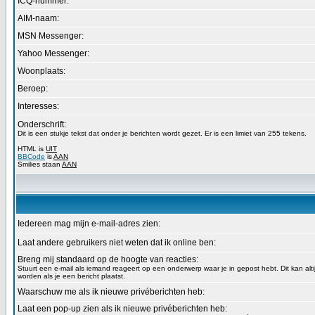
ICQ-nummer:
AIM-naam:
MSN Messenger:
Yahoo Messenger:
Woonplaats:
Beroep:
Interesses:
Onderschrift:
Dit is een stukje tekst dat onder je berichten wordt gezet. Er is een limiet van 255 tekens.
HTML is
UIT
BBCode
is
AAN
Smilies staan
AAN
Iedereen mag mijn e-mail-adres zien:
Laat andere gebruikers niet weten dat ik online ben:
Breng mij standaard op de hoogte van reacties:
Stuurt een e-mail als iemand reageert op een onderwerp waar je in gepost hebt. Dit kan alt
worden als je een bericht plaatst.
Waarschuw me als ik nieuwe privéberichten heb:
Laat een pop-up zien als ik nieuwe privéberichten heb: