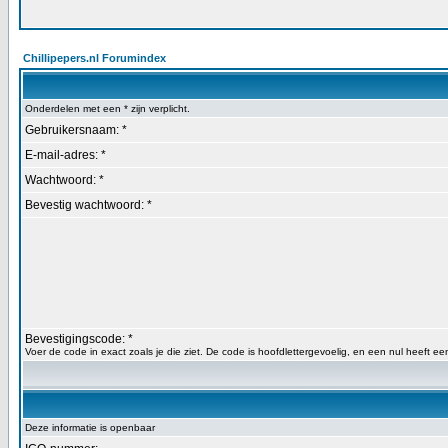
Chillipepers.nl Forumindex
Onderdelen met een * zijn verplicht.
Gebruikersnaam: *
E-mail-adres: *
Wachtwoord: *
Bevestig wachtwoord: *
Bevestigingscode: *
Voer de code in exact zoals je die ziet. De code is hoofdlettergevoelig, en een nul heeft een
Deze informatie is openbaar