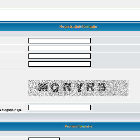
Registratieinformatie
 diagonale lijn.
Profielinformatie