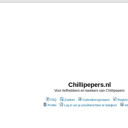
Chillipepers.nl
Voor liefhebbers en kwekers van Chillipepers
FAQ
Zoeken
Gebruikersgroepen
Registr
Profiel
Log in om je privéberichten te bekijken
In