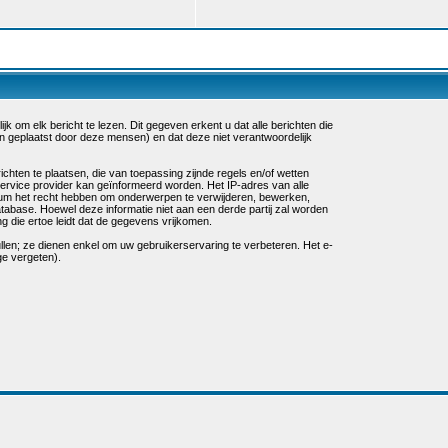
k om elk bericht te lezen. Dit gegeven erkent u dat alle berichten die
n geplaatst door deze mensen) en dat deze niet verantwoordelijk
chten te plaatsen, die van toepassing zijnde regels en/of wetten
service provider kan geïnformeerd worden. Het IP-adres van alle
um het recht hebben om onderwerpen te verwijderen, bewerken,
database. Hoewel deze informatie niet aan een derde partij zal worden
die ertoe leidt dat de gegevens vrijkomen.
ullen; ze dienen enkel om uw gebruikerservaring te verbeteren. Het e-
ge vergeten).