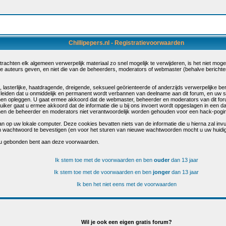
Chillipepers.nl - Registratievoorwaarden
chten elk algemeen verwerpelijk materiaal zo snel mogelijk te verwijderen, is het niet mogelij
de auteurs geven, en niet die van de beheerders, moderators of webmaster (behalve berichte
sterlijke, haatdragende, dreigende, seksueel geörienteerde of anderzijds verwerpelijke beri
 leiden dat u onmiddelijk en permanent wordt verbannen van deelname aan dit forum, en uw 
en opleggen. U gaat ermee akkoord dat de webmaster, beheerder en moderators van dit for
bruiker gaat u ermee akkoord dat de informatie die u bij ons invoert wordt opgeslagen in een 
n de beheerder en moderators niet verantwoordelijk worden gehouden voor een hack-poging 
n op uw lokale computer. Deze cookies bevatten niets van de informatie die u hierna zal inv
s en wachtwoord te bevestigen (en voor het sturen van nieuwe wachtwoorden mocht u uw huidi
 u gebonden bent aan deze voorwaarden.
Ik stem toe met de voorwaarden en ben
ouder
dan 13 jaar
Ik stem toe met de voorwaarden en ben
jonger
dan 13 jaar
Ik ben het niet eens met de voorwaarden
Wil je ook een eigen gratis forum?