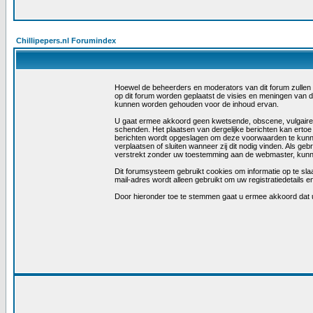
Chillipepers.nl Forumindex
Hoewel de beheerders en moderators van dit forum zullen tra
op dit forum worden geplaatst de visies en meningen van 
kunnen worden gehouden voor de inhoud ervan.
U gaat ermee akkoord geen kwetsende, obscene, vulgaire, la
schenden. Het plaatsen van dergelijke berichten kan ertoe
berichten wordt opgeslagen om deze voorwaarden te kunn
verplaatsen of sluiten wanneer zij dit nodig vinden. Als ge
verstrekt zonder uw toestemming aan de webmaster, kunne
Dit forumsysteem gebruikt cookies om informatie op te slaa
mail-adres wordt alleen gebruikt om uw registratiedetail
Door hieronder toe te stemmen gaat u ermee akkoord dat