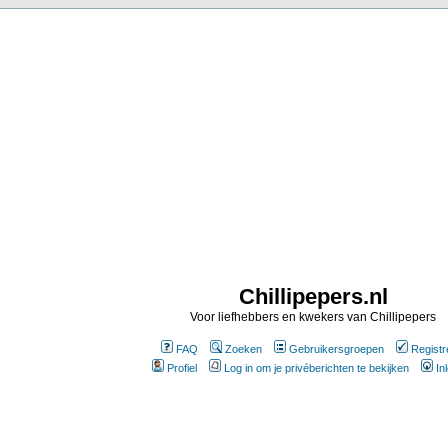
Chillipepers.nl
Voor liefhebbers en kwekers van Chillipepers
FAQ
Zoeken
Gebruikersgroepen
Registr
Profiel
Log in om je privéberichten te bekijken
In