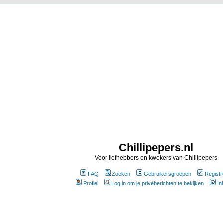
Chillipepers.nl
Voor liefhebbers en kwekers van Chillipepers
FAQ
Zoeken
Gebruikersgroepen
Registr
Profiel
Log in om je privéberichten te bekijken
In