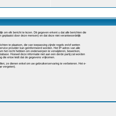
k om elk bericht te lezen. Dit gegeven erkent u dat alle berichten die
n geplaatst door deze mensen) en dat deze niet verantwoordelijk
chten te plaatsen, die van toepassing zijnde regels en/of wetten
service provider kan geïnformeerd worden. Het IP-adres van alle
um het recht hebben om onderwerpen te verwijderen, bewerken,
database. Hoewel deze informatie niet aan een derde partij zal worden
die ertoe leidt dat de gegevens vrijkomen.
ullen; ze dienen enkel om uw gebruikerservaring te verbeteren. Het e-
ge vergeten).