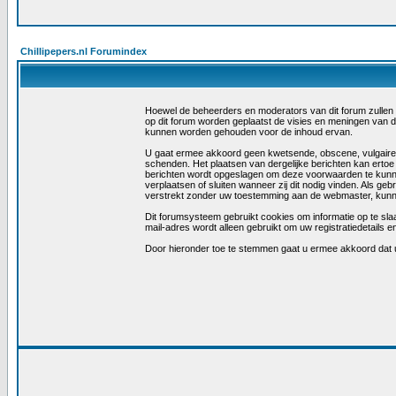
Chillipepers.nl Forumindex
Hoewel de beheerders en moderators van dit forum zullen tra
op dit forum worden geplaatst de visies en meningen van 
kunnen worden gehouden voor de inhoud ervan.
U gaat ermee akkoord geen kwetsende, obscene, vulgaire, la
schenden. Het plaatsen van dergelijke berichten kan ertoe
berichten wordt opgeslagen om deze voorwaarden te kunn
verplaatsen of sluiten wanneer zij dit nodig vinden. Als ge
verstrekt zonder uw toestemming aan de webmaster, kunne
Dit forumsysteem gebruikt cookies om informatie op te slaa
mail-adres wordt alleen gebruikt om uw registratiedetail
Door hieronder toe te stemmen gaat u ermee akkoord dat