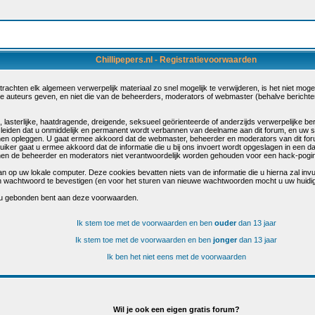
Chillipepers.nl - Registratievoorwaarden
chten elk algemeen verwerpelijk materiaal zo snel mogelijk te verwijderen, is het niet mogelij
de auteurs geven, en niet die van de beheerders, moderators of webmaster (behalve berichte
sterlijke, haatdragende, dreigende, seksueel geörienteerde of anderzijds verwerpelijke beri
 leiden dat u onmiddelijk en permanent wordt verbannen van deelname aan dit forum, en uw 
en opleggen. U gaat ermee akkoord dat de webmaster, beheerder en moderators van dit for
bruiker gaat u ermee akkoord dat de informatie die u bij ons invoert wordt opgeslagen in een 
n de beheerder en moderators niet verantwoordelijk worden gehouden voor een hack-poging 
n op uw lokale computer. Deze cookies bevatten niets van de informatie die u hierna zal inv
s en wachtwoord te bevestigen (en voor het sturen van nieuwe wachtwoorden mocht u uw huidi
 u gebonden bent aan deze voorwaarden.
Ik stem toe met de voorwaarden en ben
ouder
dan 13 jaar
Ik stem toe met de voorwaarden en ben
jonger
dan 13 jaar
Ik ben het niet eens met de voorwaarden
Wil je ook een eigen gratis forum?