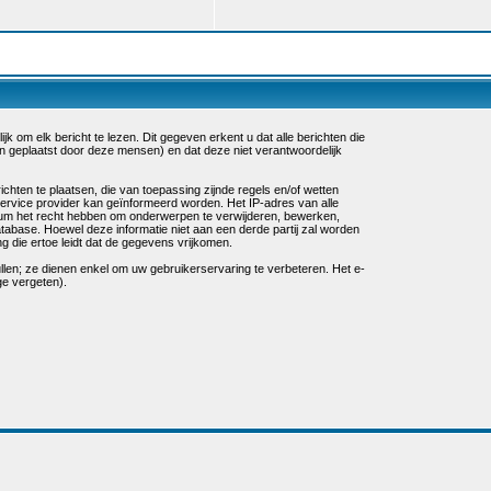
k om elk bericht te lezen. Dit gegeven erkent u dat alle berichten die
n geplaatst door deze mensen) en dat deze niet verantwoordelijk
chten te plaatsen, die van toepassing zijnde regels en/of wetten
service provider kan geïnformeerd worden. Het IP-adres van alle
um het recht hebben om onderwerpen te verwijderen, bewerken,
database. Hoewel deze informatie niet aan een derde partij zal worden
die ertoe leidt dat de gegevens vrijkomen.
ullen; ze dienen enkel om uw gebruikerservaring te verbeteren. Het e-
ge vergeten).