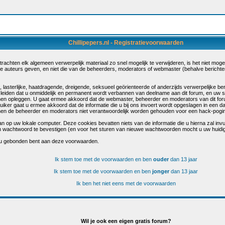
Chillipepers.nl - Registratievoorwaarden
chten elk algemeen verwerpelijk materiaal zo snel mogelijk te verwijderen, is het niet mogelij
de auteurs geven, en niet die van de beheerders, moderators of webmaster (behalve berichte
sterlijke, haatdragende, dreigende, seksueel geörienteerde of anderzijds verwerpelijke beri
 leiden dat u onmiddelijk en permanent wordt verbannen van deelname aan dit forum, en uw 
en opleggen. U gaat ermee akkoord dat de webmaster, beheerder en moderators van dit for
bruiker gaat u ermee akkoord dat de informatie die u bij ons invoert wordt opgeslagen in een 
n de beheerder en moderators niet verantwoordelijk worden gehouden voor een hack-poging 
n op uw lokale computer. Deze cookies bevatten niets van de informatie die u hierna zal inv
s en wachtwoord te bevestigen (en voor het sturen van nieuwe wachtwoorden mocht u uw huidi
 u gebonden bent aan deze voorwaarden.
Ik stem toe met de voorwaarden en ben
ouder
dan 13 jaar
Ik stem toe met de voorwaarden en ben
jonger
dan 13 jaar
Ik ben het niet eens met de voorwaarden
Wil je ook een eigen gratis forum?