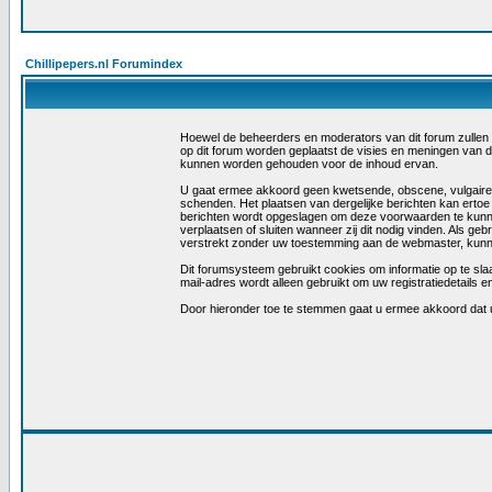
Chillipepers.nl Forumindex
Hoewel de beheerders en moderators van dit forum zullen tra
op dit forum worden geplaatst de visies en meningen van 
kunnen worden gehouden voor de inhoud ervan.
U gaat ermee akkoord geen kwetsende, obscene, vulgaire, la
schenden. Het plaatsen van dergelijke berichten kan ertoe
berichten wordt opgeslagen om deze voorwaarden te kunn
verplaatsen of sluiten wanneer zij dit nodig vinden. Als ge
verstrekt zonder uw toestemming aan de webmaster, kunne
Dit forumsysteem gebruikt cookies om informatie op te slaa
mail-adres wordt alleen gebruikt om uw registratiedetail
Door hieronder toe te stemmen gaat u ermee akkoord dat