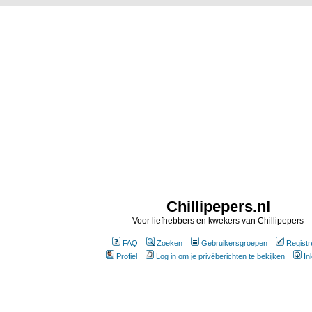
Chillipepers.nl
Voor liefhebbers en kwekers van Chillipepers
FAQ
Zoeken
Gebruikersgroepen
Registr
Profiel
Log in om je privéberichten te bekijken
In