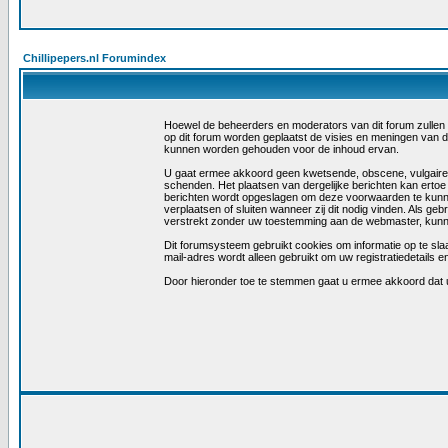
Chillipepers.nl Forumindex
Hoewel de beheerders en moderators van dit forum zullen tra
op dit forum worden geplaatst de visies en meningen van 
kunnen worden gehouden voor de inhoud ervan.
U gaat ermee akkoord geen kwetsende, obscene, vulgaire, la
schenden. Het plaatsen van dergelijke berichten kan ertoe
berichten wordt opgeslagen om deze voorwaarden te kunn
verplaatsen of sluiten wanneer zij dit nodig vinden. Als ge
verstrekt zonder uw toestemming aan de webmaster, kunne
Dit forumsysteem gebruikt cookies om informatie op te slaa
mail-adres wordt alleen gebruikt om uw registratiedetail
Door hieronder toe te stemmen gaat u ermee akkoord dat