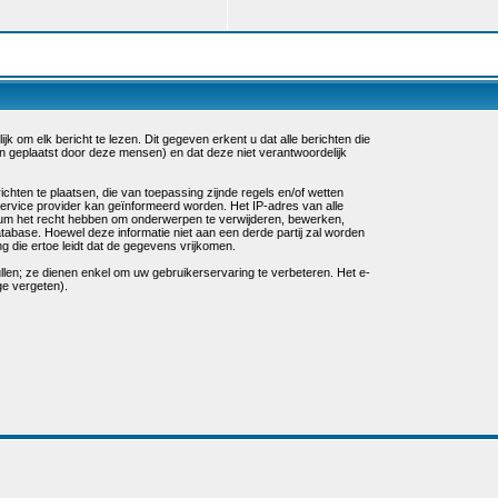
k om elk bericht te lezen. Dit gegeven erkent u dat alle berichten die
n geplaatst door deze mensen) en dat deze niet verantwoordelijk
chten te plaatsen, die van toepassing zijnde regels en/of wetten
service provider kan geïnformeerd worden. Het IP-adres van alle
um het recht hebben om onderwerpen te verwijderen, bewerken,
database. Hoewel deze informatie niet aan een derde partij zal worden
die ertoe leidt dat de gegevens vrijkomen.
ullen; ze dienen enkel om uw gebruikerservaring te verbeteren. Het e-
ge vergeten).