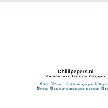
Chillipepers.nl
Voor liefhebbers en kwekers van Chillipepers
FAQ
Zoeken
Gebruikersgroepen
Registr
Profiel
Log in om je privéberichten te bekijken
In