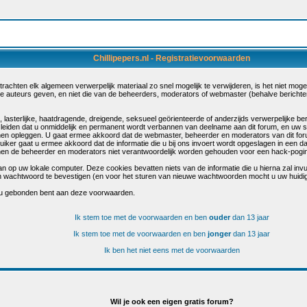
Chillipepers.nl - Registratievoorwaarden
chten elk algemeen verwerpelijk materiaal zo snel mogelijk te verwijderen, is het niet mogelij
de auteurs geven, en niet die van de beheerders, moderators of webmaster (behalve berichte
sterlijke, haatdragende, dreigende, seksueel geörienteerde of anderzijds verwerpelijke beri
 leiden dat u onmiddelijk en permanent wordt verbannen van deelname aan dit forum, en uw 
en opleggen. U gaat ermee akkoord dat de webmaster, beheerder en moderators van dit for
bruiker gaat u ermee akkoord dat de informatie die u bij ons invoert wordt opgeslagen in een 
n de beheerder en moderators niet verantwoordelijk worden gehouden voor een hack-poging 
n op uw lokale computer. Deze cookies bevatten niets van de informatie die u hierna zal inv
s en wachtwoord te bevestigen (en voor het sturen van nieuwe wachtwoorden mocht u uw huidi
 u gebonden bent aan deze voorwaarden.
Ik stem toe met de voorwaarden en ben
ouder
dan 13 jaar
Ik stem toe met de voorwaarden en ben
jonger
dan 13 jaar
Ik ben het niet eens met de voorwaarden
Wil je ook een eigen gratis forum?