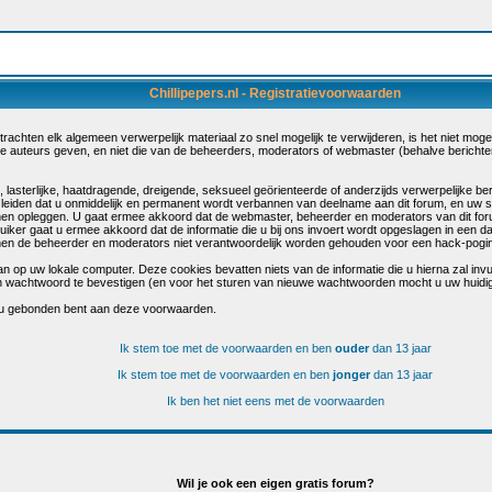
Chillipepers.nl - Registratievoorwaarden
chten elk algemeen verwerpelijk materiaal zo snel mogelijk te verwijderen, is het niet mogelij
de auteurs geven, en niet die van de beheerders, moderators of webmaster (behalve berichte
sterlijke, haatdragende, dreigende, seksueel geörienteerde of anderzijds verwerpelijke beri
 leiden dat u onmiddelijk en permanent wordt verbannen van deelname aan dit forum, en uw 
en opleggen. U gaat ermee akkoord dat de webmaster, beheerder en moderators van dit for
bruiker gaat u ermee akkoord dat de informatie die u bij ons invoert wordt opgeslagen in een 
n de beheerder en moderators niet verantwoordelijk worden gehouden voor een hack-poging 
n op uw lokale computer. Deze cookies bevatten niets van de informatie die u hierna zal inv
s en wachtwoord te bevestigen (en voor het sturen van nieuwe wachtwoorden mocht u uw huidi
 u gebonden bent aan deze voorwaarden.
Ik stem toe met de voorwaarden en ben
ouder
dan 13 jaar
Ik stem toe met de voorwaarden en ben
jonger
dan 13 jaar
Ik ben het niet eens met de voorwaarden
Wil je ook een eigen gratis forum?