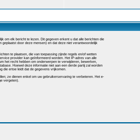
k om elk bericht te lezen. Dit gegeven erkent u dat alle berichten die
n geplaatst door deze mensen) en dat deze niet verantwoordelijk
chten te plaatsen, die van toepassing zijnde regels en/of wetten
service provider kan geïnformeerd worden. Het IP-adres van alle
um het recht hebben om onderwerpen te verwijderen, bewerken,
database. Hoewel deze informatie niet aan een derde partij zal worden
die ertoe leidt dat de gegevens vrijkomen.
ullen; ze dienen enkel om uw gebruikerservaring te verbeteren. Het e-
ge vergeten).