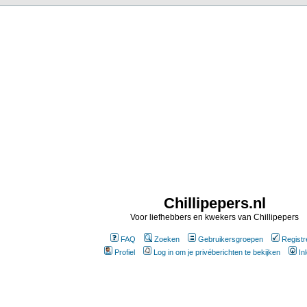
Chillipepers.nl
Voor liefhebbers en kwekers van Chillipepers
FAQ
Zoeken
Gebruikersgroepen
Registr
Profiel
Log in om je privéberichten te bekijken
In