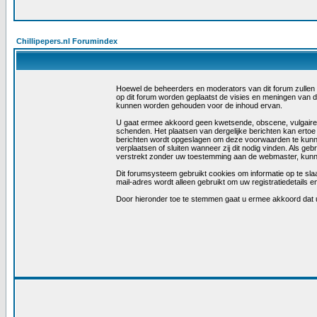
Chillipepers.nl Forumindex
Hoewel de beheerders en moderators van dit forum zullen tra
op dit forum worden geplaatst de visies en meningen van 
kunnen worden gehouden voor de inhoud ervan.
U gaat ermee akkoord geen kwetsende, obscene, vulgaire, la
schenden. Het plaatsen van dergelijke berichten kan ertoe
berichten wordt opgeslagen om deze voorwaarden te kunn
verplaatsen of sluiten wanneer zij dit nodig vinden. Als ge
verstrekt zonder uw toestemming aan de webmaster, kunne
Dit forumsysteem gebruikt cookies om informatie op te slaa
mail-adres wordt alleen gebruikt om uw registratiedetail
Door hieronder toe te stemmen gaat u ermee akkoord dat