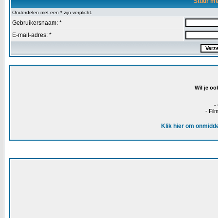
Stuur m
Onderdelen met een * zijn verplicht.
Gebruikersnaam: *
E-mail-adres: *
Wil je oo
-
- Fil
Klik hier om onmidde