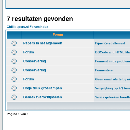
7 resultaten gevonden
Chillipepers.nl Forumindex
Forum
Pepers in het algemeen
Fijne Kerst allemaal
Forum
BBCode and HTML Ma
Conservering
Ferment in de proble
Conservering
Fermenteren
Forum
Geen email alerts bij n
Hoge druk groeilampen
Vergelijking op €/$ t
Gebreksverschijnselen
Yara's gebreken handl
Pagina
1
van
1