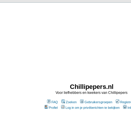
Chillipepers.nl
Voor liefhebbers en kwekers van Chillipepers
FAQ
Zoeken
Gebruikersgroepen
Registr
Profiel
Log in om je privéberichten te bekijken
In