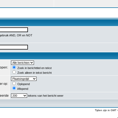
 gebruik AND, OR en NOT
lopen:
Zoek in berichttitel en tekst
Zoek alleen in tekst bericht
er op:
Oplopend
Aflopend
eerste
tekens van het bericht weer
Tijden zijn in GMT 