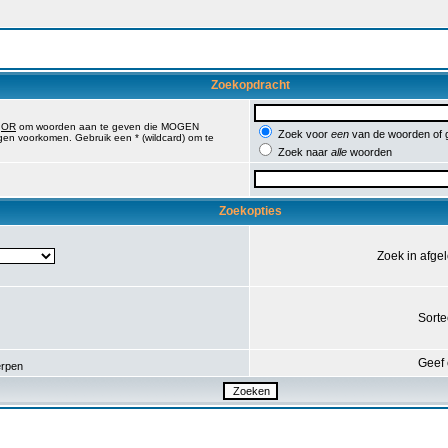
Zoekopdracht
,
OR
om woorden aan te geven die MOGEN
Zoek voor
een
van de woorden of
en voorkomen. Gebruik een * (wildcard) om te
Zoek naar
alle
woorden
Zoekopties
Zoek in afge
Sorte
Geef 
rpen