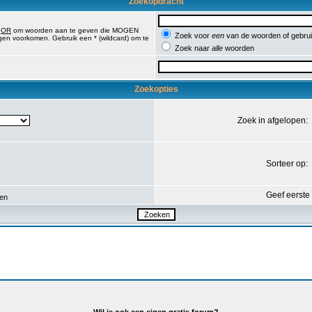
Zoekopdracht
,
OR
om woorden aan te geven die MOGEN
Zoek voor
een
van de woorden of gebr
en voorkomen. Gebruik een * (wildcard) om te
Zoek naar
alle
woorden
Zoekopties
Zoek in afgelopen:
Sorteer op:
Geef eerste
en