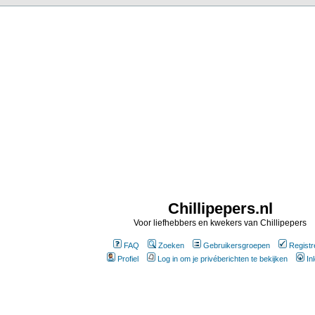
Chillipepers.nl
Voor liefhebbers en kwekers van Chillipepers
FAQ
Zoeken
Gebruikersgroepen
Registr
Profiel
Log in om je privéberichten te bekijken
In