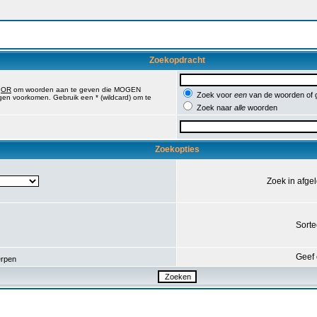
Zoekopdracht
,
OR
om woorden aan te geven die MOGEN
Zoek voor
een
van de woorden of
en voorkomen. Gebruik een * (wildcard) om te
Zoek naar
alle
woorden
Zoekopties
Zoek in afge
Sorte
Geef 
rpen