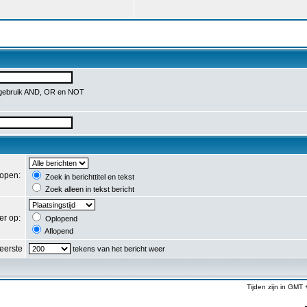
 gebruik AND, OR en NOT
lopen:
Zoek in berichttitel en tekst
Zoek alleen in tekst bericht
er op:
Oplopend
Aflopend
eerste
tekens van het bericht weer
Tijden zijn in GMT 