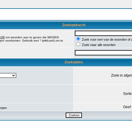
Zoekopdracht
,
OR
om woorden aan te geven die MOGEN
Zoek voor
een
van de woorden of
en voorkomen. Gebruik een * (wildcard) om te
Zoek naar
alle
woorden
Zoekopties
Zoek in afge
Sorte
Geef 
rpen