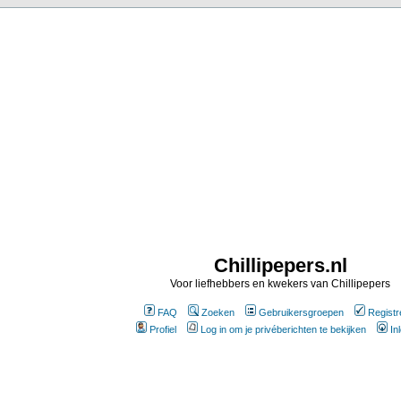
Chillipepers.nl
Voor liefhebbers en kwekers van Chillipepers
FAQ
Zoeken
Gebruikersgroepen
Registr
Profiel
Log in om je privéberichten te bekijken
In