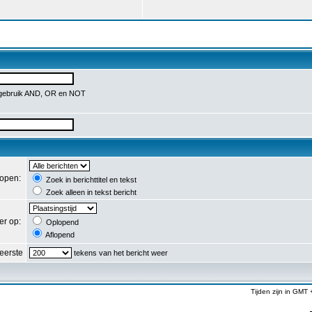
 gebruik AND, OR en NOT
lopen:
Zoek in berichttitel en tekst
Zoek alleen in tekst bericht
er op:
Oplopend
Aflopend
eerste
tekens van het bericht weer
Tijden zijn in GMT 