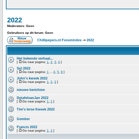
2022
Moderators: Geen
Gebruikers op dit forum: Geen
Chillipepers.nl Forumindex
->
2022
Het bekende verhaal...
[
Ga naar pagina:
1
,
2
,
3
,
4
]
Sol 2022
[
Ga naar pagina:
1
...
4
,
5
,
6
]
John's kweek 2022
[
Ga naar pagina:
1
,
2
,
3
]
nieuwe berichten
DetafelvanJan 2022
[
Ga naar pagina:
1
,
2
]
Tim’s Ierse Kweek 2022
Gember
Francis 2022
[
Ga naar pagina:
1
,
2
]