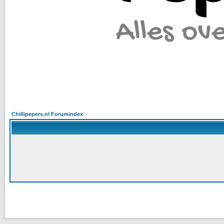
Chillipepers.nl Forumindex