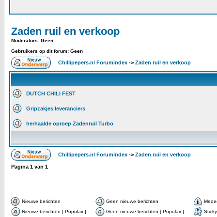
Zaden ruil en verkoop
Moderators: Geen
Gebruikers op dit forum: Geen
Chillipepers.nl Forumindex
->
Zaden ruil en verkoop
DUTCH CHILI FEST
Gripzakjes leveranciers
herhaalde oproep Zadenruil Turbo
Chillipepers.nl Forumindex
->
Zaden ruil en verkoop
Pagina
1
van
1
Nieuwe berichten
Geen nieuwe berichten
Meded
Nieuwe berichten [ Populair ]
Geen nieuwe berichten [ Populair ]
Sticky