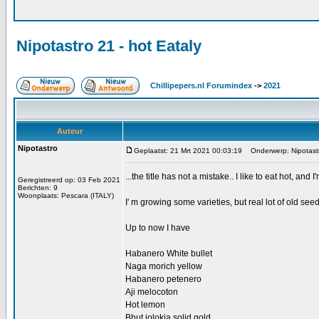
Nipotastro 21 - hot Eataly
Chillipepers.nl Forumindex
->
2021
Auteur
Nipotastro
Geplaatst: 21 Mrt 2021 00:03:19
Onderwerp: Nipotastro
...the title has not a mistake.. I like to eat hot, and I
Geregistreerd op: 03 Feb 2021
Berichten: 9
Woonplaats: Pescara (ITALY)
I' m growing some varieties, but real lot of old see
Up to now I have
Habanero White bullet
Naga morich yellow
Habanero petenero
Aji melocoton
Hot lemon
Bhut jolokia solid gold