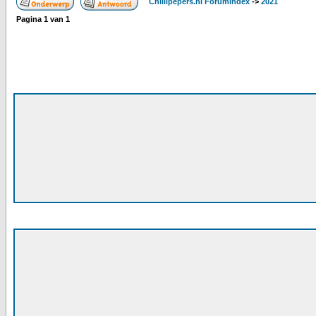
Chillipepers.nl Forumindex
->
2021
Pagina
1
van
1