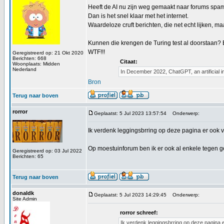
Heeft de AI nu zijn weg gemaakt naar forums sp
Dan is het snel klaar met het internet.
Waardeloze cruft berichten, die net echt lijken, maar
Kunnen die krengen de Turing test al doorstaan?
WTF!!!
Geregistreerd op: 21 Okt 2020
Berichten: 668
Citaat:
Woonplaats: Midden
Nederland
In December 2022, ChatGPT, an artificial i
Bron
Terug naar boven
rorror
Geplaatst: 5 Jul 2023 13:57:54
Onderwerp:
Ik verdenk leggingsbrring op deze pagina er ook 
Op moestuinforum ben ik er ook al enkele tegen 
Geregistreerd op: 03 Jul 2022
Berichten: 65
Terug naar boven
donaldk
Geplaatst: 5 Jul 2023 14:29:45
Onderwerp:
Site Admin
rorror schreef:
Ik verdenk leggingsbrring op deze pagina 