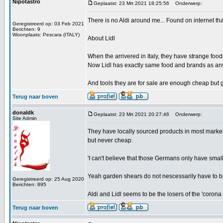
Nipotastro
Geplaatst: 23 Mrt 2021 18:25:56
Onderwerp:
There is no Aldi around me... Found on internet that
Geregistreerd op: 03 Feb 2021
Berichten: 9
Woonplaats: Pescara (ITALY)
About Lidl
When the arrivered in Italy, they have strange food
Now Lidl has exactly same food and brands as any
And tools they are for sale are enough cheap but g
Terug naar boven
donaldk
Geplaatst: 23 Mrt 2021 20:27:46
Onderwerp:
Site Admin
They have locally sourced products in most market
but never cheap.
'I can't believe that those Germans only have smal
Yeah garden shears do not nescessarily have to be
Geregistreerd op: 25 Aug 2020
Berichten: 895
Aldi and Lidl seems to be the losers of the 'corona
Terug naar boven