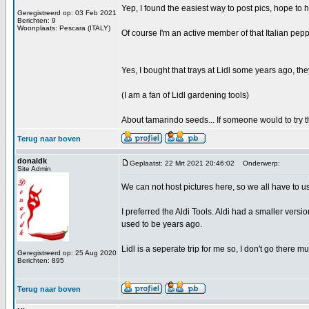
Yep, I found the easiest way to post pics, hope to 
Geregistreerd op: 03 Feb 2021
Berichten: 9
Woonplaats: Pescara (ITALY)
Of course I'm an active member of that Italian pep
Yes, I bought that trays at Lidl some years ago, t
(I am a fan of Lidl gardening tools)
About tamarindo seeds... If someone would to try th
Terug naar boven
donaldk
Geplaatst: 22 Mrt 2021 20:46:02
Onderwerp:
Site Admin
We can not host pictures here, so we all have to us
I preferred the Aldi Tools. Aldi had a smaller vers
used to be years ago.
Lidl is a seperate trip for me so, I don't go there mu
Geregistreerd op: 25 Aug 2020
Berichten: 895
Terug naar boven