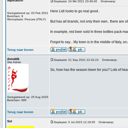
Nipotastro
Geplaatst: 24 Mrt 2021 23:49:40
Onderwerp:
Here Lidl looks to go real good..
Geregistreerd op: 03 Feb 2021
Berichten: 9
Woonplaats: Pescara (ITALY)
But has all brands, not only their own.. there are
In example, red beer sold In three bottles pack mad
Forgot to say... My town is in the middle of Italy, on
Terug naar boven
donaldk
Geplaatst: 21 Sep 2021 22:32:23
Onderwerp:
Site Admin
So, how has the season been for you? Lots of hea
Geregistreerd op: 25 Aug 2020
Berichten: 895
Terug naar boven
Sol
Geplaatst: 5 Jul 2023 12:19:05
Onderwerp: