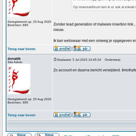
Op moestuinforum ben ik er ook al enkele
Geregistreerd op: 25 Aug 2020
Zonder lead generation of malware insertion link...
Berichten: 895
nieuw.
Ik kan weliswaar met een omweg je opgegeven ema
Terug naar boven
donaldk
Geplaatst: 5 Jul 2023 14:45:24
Onderwerp:
Site Admin
Zo account en daarna bericht verwijderd. timothy
Geregistreerd op: 25 Aug 2020
Berichten: 895
Terug naar boven