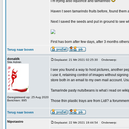
I m trying also liquorice and tamarindo
Haven t seen tamarindo fruits before, found them a
Next I saved the seeds and put in ground to see
First has born after few days, after 3 months othe
Terug naar boven
donaldk
Geplaatst: 21 Mrt 2021 02:25:30
Onderwerp:
Site Admin
I see you found a way to host pictures, another pe
i use it, retaining control of images without signing
store both in an email to my own mail account. Usual
Tamarinde pasty nuts/beans is what i read on wikip
Geregistreerd op: 25 Aug 2020
Berichten: 895
Those thin plastic trays are from Lidl? a forummem
Terug naar boven
Nipotastro
Geplaatst: 22 Mrt 2021 19:44:54
Onderwerp: