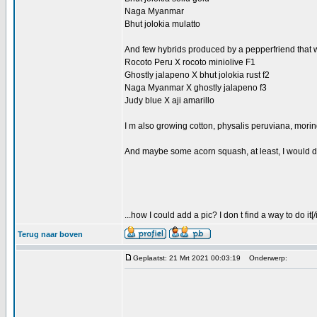
Naga Myanmar
Bhut jolokia mulatto
And few hybrids produced by a pepperfriend that wi
Rocoto Peru X rocoto miniolive F1
Ghostly jalapeno X bhut jolokia rust f2
Naga Myanmar X ghostly jalapeno f3
Judy blue X aji amarillo
I m also growing cotton, physalis peruviana, mori
And maybe some acorn squash, at least, I would do
...how I could add a pic? I don t find a way to do it[
Terug naar boven
Geplaatst: 21 Mrt 2021 00:03:19
Onderwerp: