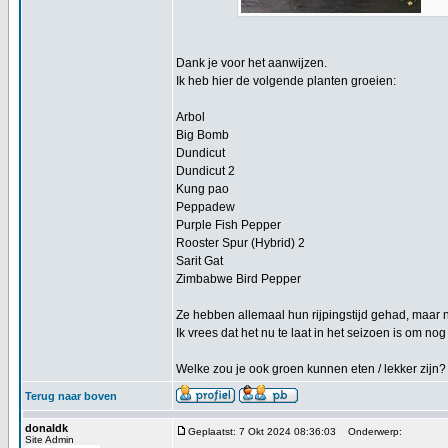
Dank je voor het aanwijzen.
Ik heb hier de volgende planten groeien:
Arbol
Big Bomb
Dundicut
Dundicut 2
Kung pao
Peppadew
Purple Fish Pepper
Rooster Spur (Hybrid) 2
Sarit Gat
Zimbabwe Bird Pepper
Ze hebben allemaal hun rijpingstijd gehad, maar n
Ik vrees dat het nu te laat in het seizoen is om nog
Welke zou je ook groen kunnen eten / lekker zijn?
Terug naar boven
donaldk
Geplaatst: 7 Okt 2024 08:36:03
Onderwerp:
Site Admin