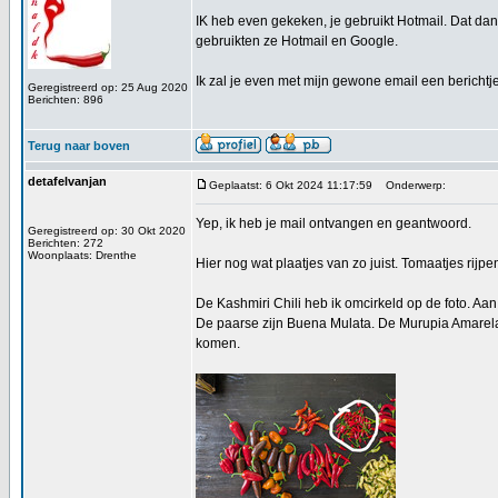
IK heb even gekeken, je gebruikt Hotmail. Dat dan
gebruikten ze Hotmail en Google.
Ik zal je even met mijn gewone email een berichtje 
Geregistreerd op: 25 Aug 2020
Berichten: 896
Terug naar boven
detafelvanjan
Geplaatst: 6 Okt 2024 11:17:59
Onderwerp:
Yep, ik heb je mail ontvangen en geantwoord.
Geregistreerd op: 30 Okt 2020
Berichten: 272
Woonplaats: Drenthe
Hier nog wat plaatjes van zo juist. Tomaatjes rijp
De Kashmiri Chili heb ik omcirkeld op de foto. Aa
De paarse zijn Buena Mulata. De Murupia Amarela z
komen.