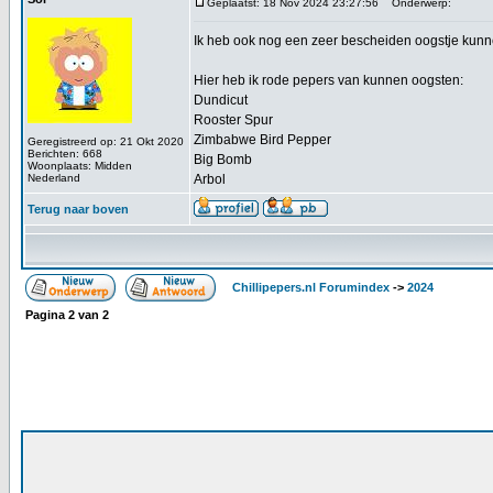
Geplaatst: 18 Nov 2024 23:27:56
Onderwerp:
Ik heb ook nog een zeer bescheiden oogstje kunne
Hier heb ik rode pepers van kunnen oogsten:
Dundicut
Rooster Spur
Zimbabwe Bird Pepper
Geregistreerd op: 21 Okt 2020
Berichten: 668
Big Bomb
Woonplaats: Midden
Nederland
Arbol
Terug naar boven
Chillipepers.nl Forumindex
->
2024
Pagina
2
van
2