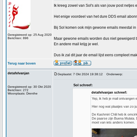
Ik kreeg zowel van Sol's als van jouw post netjes
Het enige voordeel van het dure DDS email abonnem
Bij Sol komen ook mijn gewone emails meestal in
Geregistreerd op: 25 Aug 2020
Berichten: 896
Maar gewone emails worden dus niet geweigerd bij
En andere mail krijg je wel.
Dus ik zal dit jaar de email lijst eens compleet 
Terug naar boven
detafelvanjan
Geplaatst: 7 Okt 2024 19:38:12
Onderwerp:
Sol schreef:
Geregistreerd op: 30 Okt 2020
Berichten: 272
detafelvanjan schreef:
Woonplaats: Drenthe
Yep, ik heb je mail ontvangen
Hier nog wat plaatjes van zo j
De Kashmiri Chili heb ik omcir
De paarse zijn Buena Mulata. D
moet van iets anders komen.