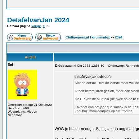
DetafelvanJan 2024
Ga naar pagina
Vorige
1
,
2
Chillipepers.nl Forumindex
->
2024
Auteur
Sol
Geplaatst: 4 Okt 2024 12:53:30
Onderwerp: Re: hoofdo
detafelvanjan schreef:
Niet de eerste - niet de laatste maar wel de
Ik heb betere jaren gezien, maar ook slecht
De CP van de Murupia (de twee op de tissu
Geregistreerd op: 21 Okt 2020
Favoriet van het jaar qua smaak is de Kash
Berichten: 668
veel fruit, mooi complex op alle fronten.
Woonplaats: Midden
Nederland
WOW je hebt een oogst. Bij mij alleen nog maar gro