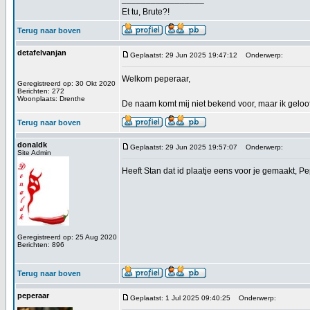
Et tu, Brute?!
Terug naar boven
detafelvanjan
Geplaatst: 29 Jun 2025 19:47:12
Onderwerp:
Welkom peperaar,
Geregistreerd op: 30 Okt 2020
Berichten: 272
Woonplaats: Drenthe
De naam komt mij niet bekend voor, maar ik geloof 
Terug naar boven
donaldk
Geplaatst: 29 Jun 2025 19:57:07
Onderwerp:
Site Admin
Heeft Stan dat id plaatje eens voor je gemaakt, P
Geregistreerd op: 25 Aug 2020
Berichten: 896
Terug naar boven
peperaar
Geplaatst: 1 Jul 2025 09:40:25
Onderwerp: