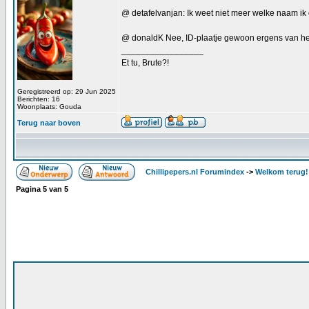
@ detafelvanjan: Ik weet niet meer welke naam ik 
@ donaldK Nee, ID-plaatje gewoon ergens van het 
_________________
Et tu, Brute?!
Geregistreerd op: 29 Jun 2025
Berichten: 16
Woonplaats: Gouda
Terug naar boven
Chillipepers.nl Forumindex
->
Welkom terug!
Pagina
5
van
5