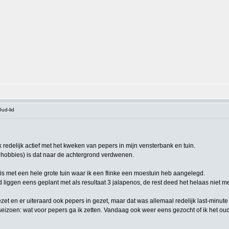
ud-lid
k redelijk actief met het kweken van pepers in mijn vensterbank en tuin.
e hobbies) is dat naar de achtergrond verdwenen.
is met een hele grote tuin waar ik een flinke een moestuin heb aangelegd.
liggen eens geplant met als resultaat 3 jalapenos, de rest deed het helaas niet me
zet en er uiteraard ook pepers in gezet, maar dat was allemaal redelijk last-minute &
izoen: wat voor pepers ga ik zetten. Vandaag ook weer eens gezocht of ik het oud