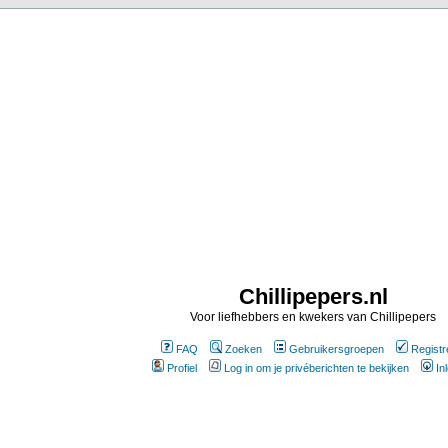
Chillipepers.nl
Voor liefhebbers en kwekers van Chillipepers
FAQ
Zoeken
Gebruikersgroepen
Registr
Profiel
Log in om je privéberichten te bekijken
In