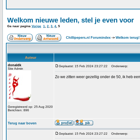
Welkom nieuwe leden, stel je even voor
Ga naar pagina
Vorige
1
,
2
,
3
,
4
,
5
Chillipepers.nl Forumindex
->
Welkom terug!
Auteur
donaldk
Geplaatst: 15 Feb 2024 23:27:22
Onderwerp:
Site Admin
Zo we zitten weer gezellig onder de 50, ik heb ee
Geregistreerd op: 25 Aug 2020
Berichten: 896
Terug naar boven
Geplaatst: 15 Feb 2024 23:27:22
Onderwerp: