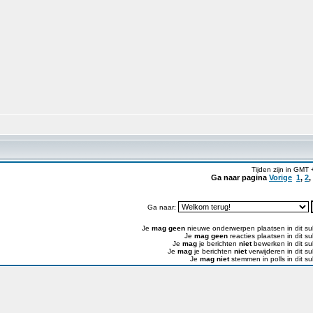
Tijden zijn in GMT 
Ga naar pagina
Vorige
1
,
2
,
Ga naar:
Je
mag geen
nieuwe onderwerpen plaatsen in dit s
Je
mag geen
reacties plaatsen in dit s
Je
mag
je berichten
niet
bewerken in dit s
Je
mag
je berichten
niet
verwijderen in dit s
Je
mag niet
stemmen in polls in dit s