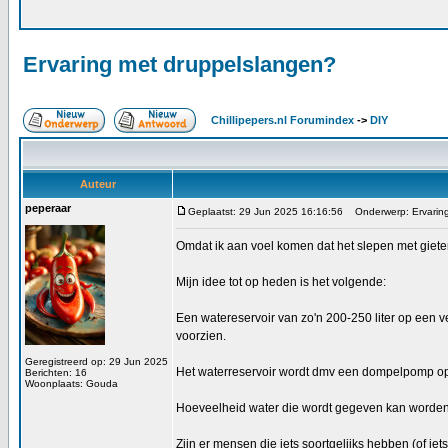
Ervaring met druppelslangen?
Chillipepers.nl Forumindex
->
DIY
Auteur
peperaar
Geplaatst: 29 Jun 2025 16:16:56
Onderwerp: Ervaring
Omdat ik aan voel komen dat het slepen met gieter
Mijn idee tot op heden is het volgende:
Een watereservoir van zo'n 200-250 liter op een v
voorzien.
Geregistreerd op: 29 Jun 2025
Het waterreservoir wordt dmv een dompelpomp op e
Berichten: 16
Woonplaats: Gouda
Hoeveelheid water die wordt gegeven kan worden 
Zijn er mensen die iets soortgelijks hebben (of iet