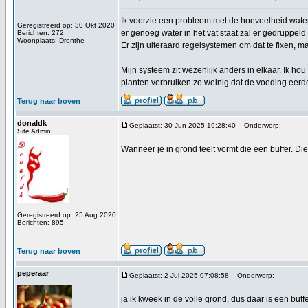
Ik voorzie een probleem met de hoeveelheid water d
Geregistreerd op: 30 Okt 2020
er genoeg water in het vat staat zal er gedruppel
Berichten: 272
Woonplaats: Drenthe
Er zijn uiteraard regelsystemen om dat te fixen, maa
Mijn systeem zit wezenlijk anders in elkaar. Ik hou
planten verbruiken zo weinig dat de voeding eerder
Terug naar boven
donaldk
Geplaatst: 30 Jun 2025 19:28:40
Onderwerp:
Site Admin
Wanneer je in grond teelt vormt die een buffer. Di
Geregistreerd op: 25 Aug 2020
Berichten: 895
Terug naar boven
peperaar
Geplaatst: 2 Jul 2025 07:08:58
Onderwerp:
ja ik kweek in de volle grond, dus daar is een buff