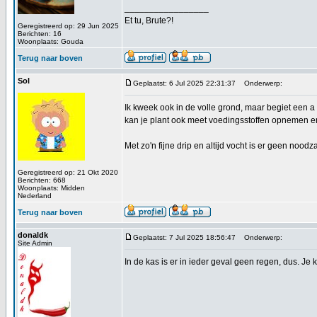
_________________
Et tu, Brute?!
Geregistreerd op: 29 Jun 2025
Berichten: 16
Woonplaats: Gouda
Terug naar boven
Sol
Geplaatst: 6 Jul 2025 22:31:37
Onderwerp:
Ik kweek ook in de volle grond, maar begiet een a t
kan je plant ook meet voedingsstoffen opnemen en 
Met zo'n fijne drip en altijd vocht is er geen noodz
Geregistreerd op: 21 Okt 2020
Berichten: 668
Woonplaats: Midden
Nederland
Terug naar boven
donaldk
Geplaatst: 7 Jul 2025 18:56:47
Onderwerp:
Site Admin
In de kas is er in ieder geval geen regen, dus. Je