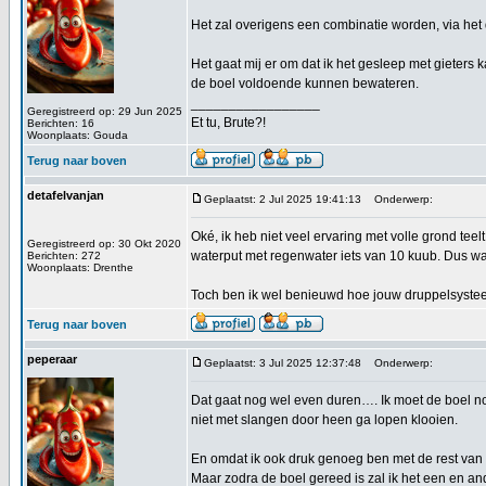
Het zal overigens een combinatie worden, via het 
Het gaat mij er om dat ik het gesleep met gieters
de boel voldoende kunnen bewateren.
_________________
Geregistreerd op: 29 Jun 2025
Et tu, Brute?!
Berichten: 16
Woonplaats: Gouda
Terug naar boven
detafelvanjan
Geplaatst: 2 Jul 2025 19:41:13
Onderwerp:
Oké, ik heb niet veel ervaring met volle grond te
Geregistreerd op: 30 Okt 2020
waterput met regenwater iets van 10 kuub. Dus wat
Berichten: 272
Woonplaats: Drenthe
Toch ben ik wel benieuwd hoe jouw druppelsysteem g
Terug naar boven
peperaar
Geplaatst: 3 Jul 2025 12:37:48
Onderwerp:
Dat gaat nog wel even duren…. Ik moet de boel nog
niet met slangen door heen ga lopen klooien.
En omdat ik ook druk genoeg ben met de rest van 
Maar zodra de boel gereed is zal ik het een en an