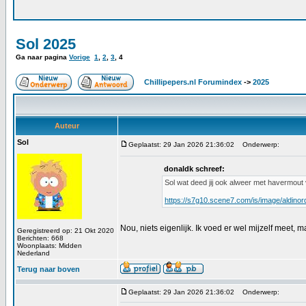
Sol 2025
Ga naar pagina
Vorige
1
,
2
,
3
,
4
Chillipepers.nl Forumindex
->
2025
Auteur
Sol
Geplaatst: 29 Jan 2026 21:36:02
Onderwerp:
donaldk schreef:
Sol wat deed jij ook alweer met havermout v
https://s7g10.scene7.com/is/image/al
Nou, niets eigenlijk. Ik voed er wel mijzelf meet, 
Geregistreerd op: 21 Okt 2020
Berichten: 668
Woonplaats: Midden
Nederland
Terug naar boven
Geplaatst: 29 Jan 2026 21:36:02
Onderwerp: