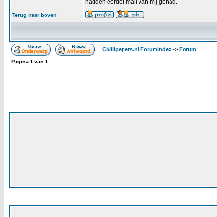
hadden eerder mail van mij gehad.
Terug naar boven
Chillipepers.nl Forumindex
->
Forum
Pagina
1
van
1