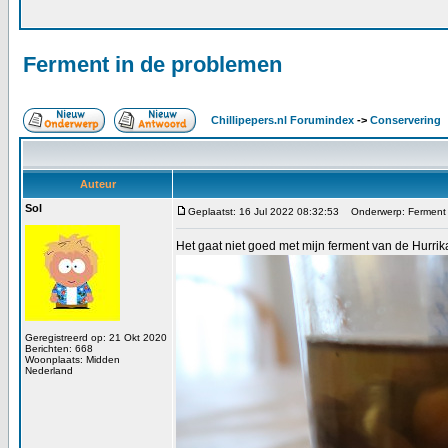
Ferment in de problemen
Chillipepers.nl Forumindex
->
Conservering
Auteur
Sol
Geplaatst: 16 Jul 2022 08:32:53
Onderwerp: Ferment 
Het gaat niet goed met mijn ferment van de Hurrik
Geregistreerd op: 21 Okt 2020
Berichten: 668
Woonplaats: Midden
Nederland