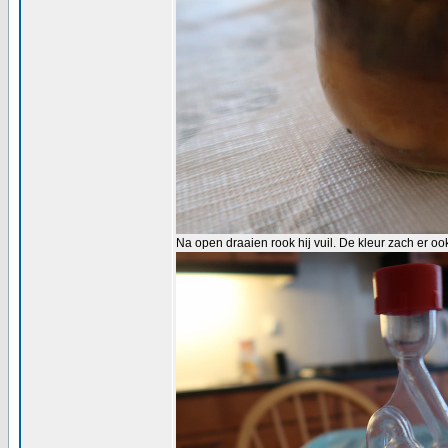
Na open draaien rook hij vuil. De kleur zach er oo