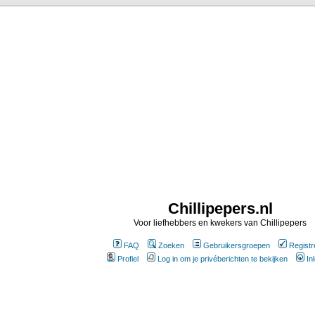
Chillipepers.nl
Voor liefhebbers en kwekers van Chillipepers
FAQ
Zoeken
Gebruikersgroepen
Registr
Profiel
Log in om je privéberichten te bekijken
In