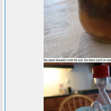
Na open draaien rook hij vuil. De kleur zach er oo