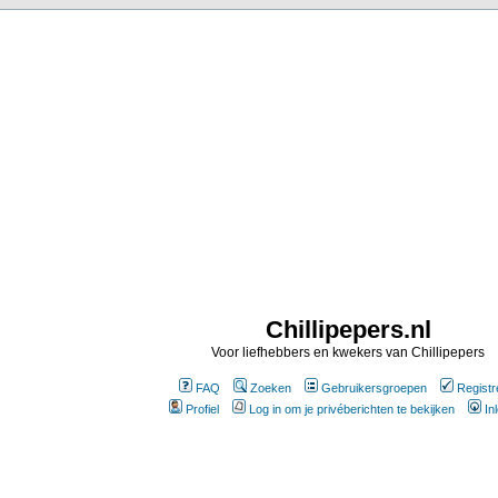
Chillipepers.nl
Voor liefhebbers en kwekers van Chillipepers
FAQ
Zoeken
Gebruikersgroepen
Registr
Profiel
Log in om je privéberichten te bekijken
In