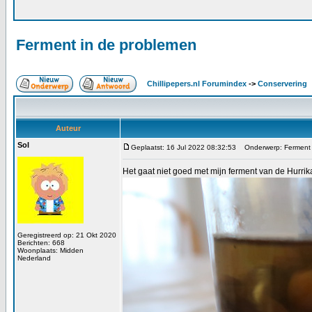
Ferment in de problemen
Chillipepers.nl Forumindex
->
Conservering
Auteur
Sol
Geplaatst: 16 Jul 2022 08:32:53
Onderwerp: Ferment 
Het gaat niet goed met mijn ferment van de Hurrik
Geregistreerd op: 21 Okt 2020
Berichten: 668
Woonplaats: Midden
Nederland