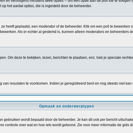
ven en vervolgens minstens twee opties -- om een optie aan de poll toe te voegen ty
et op het aantal opties, die is ingesteld door de beheerder.
 ze heeft geplaatst, een moderator of de beheerder. Klik om een poll te bewerken 
f bewerken. Als er echter al gestemd is, kunnen alleen moderators en beheerders d
. Om deze te bekijken, lezen, berichten te plaatsen, enz. heb je speciale recht
 van resulaten te voorkomen. Indien je geregistreerd bent en nog steeds niet kan
Opmaak en onderwerptypen
gebruiken wordt bepaald door de beheerder. Je kan dit ook per bericht uitschakel
re controle over wat en hoe iets wordt getoond. Zie voor meer informatie de gids die