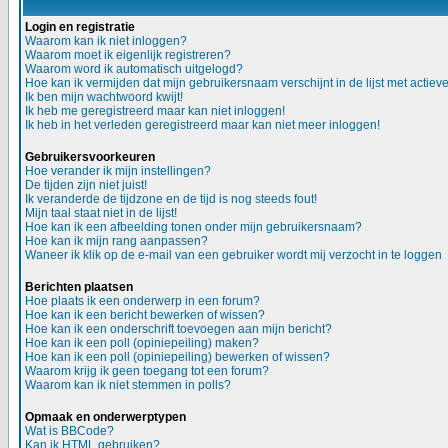
Login en registratie
Waarom kan ik niet inloggen?
Waarom moet ik eigenlijk registreren?
Waarom word ik automatisch uitgelogd?
Hoe kan ik vermijden dat mijn gebruikersnaam verschijnt in de lijst met actiev
Ik ben mijn wachtwoord kwijt!
Ik heb me geregistreerd maar kan niet inloggen!
Ik heb in het verleden geregistreerd maar kan niet meer inloggen!
Gebruikersvoorkeuren
Hoe verander ik mijn instellingen?
De tijden zijn niet juist!
Ik veranderde de tijdzone en de tijd is nog steeds fout!
Mijn taal staat niet in de lijst!
Hoe kan ik een afbeelding tonen onder mijn gebruikersnaam?
Hoe kan ik mijn rang aanpassen?
Waneer ik klik op de e-mail van een gebruiker wordt mij verzocht in te loggen
Berichten plaatsen
Hoe plaats ik een onderwerp in een forum?
Hoe kan ik een bericht bewerken of wissen?
Hoe kan ik een onderschrift toevoegen aan mijn bericht?
Hoe kan ik een poll (opiniepeiling) maken?
Hoe kan ik een poll (opiniepeiling) bewerken of wissen?
Waarom krijg ik geen toegang tot een forum?
Waarom kan ik niet stemmen in polls?
Opmaak en onderwerptypen
Wat is BBCode?
Kan ik HTML gebruiken?