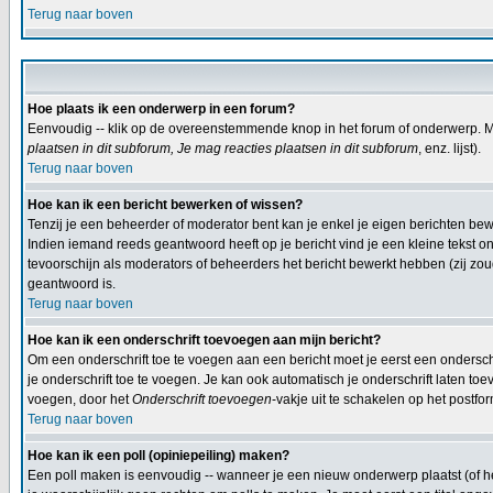
Terug naar boven
Hoe plaats ik een onderwerp in een forum?
Eenvoudig -- klik op de overeenstemmende knop in het forum of onderwerp. Mi
plaatsen in dit subforum, Je mag reacties plaatsen in dit subforum
, enz. lijst).
Terug naar boven
Hoe kan ik een bericht bewerken of wissen?
Tenzij je een beheerder of moderator bent kan je enkel je eigen berichten b
Indien iemand reeds geantwoord heeft op je bericht vind je een kleine tekst on
tevoorschijn als moderators of beheerders het bericht bewerkt hebben (zij z
geantwoord is.
Terug naar boven
Hoe kan ik een onderschrift toevoegen aan mijn bericht?
Om een onderschrift toe te voegen aan een bericht moet je eerst een onderschif
je onderschrift toe te voegen. Je kan ook automatisch je onderschrift laten toe
voegen, door het
Onderschrift toevoegen
-vakje uit te schakelen op het postfor
Terug naar boven
Hoe kan ik een poll (opiniepeiling) maken?
Een poll maken is eenvoudig -- wanneer je een nieuw onderwerp plaatst (of het