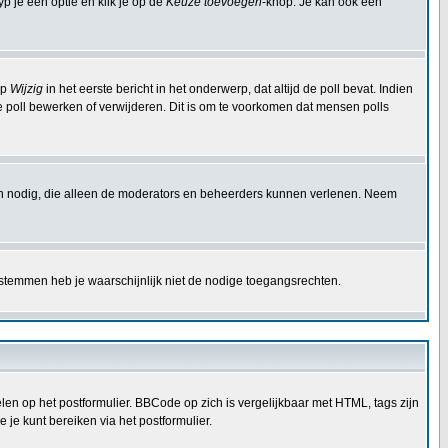
p je een optie en klik je op de
Keuze toevoegen
-knop. Je kan ook een
op
Wijzig
in het eerste bericht in het onderwerp, dat altijd de poll bevat. Indien
e poll bewerken of verwijderen. Dit is om te voorkomen dat mensen polls
en nodig, die alleen de moderators en beheerders kunnen verlenen. Neem
 stemmen heb je waarschijnlijk niet de nodige toegangsrechten.
en op het postformulier. BBCode op zich is vergelijkbaar met HTML, tags zijn
 je kunt bereiken via het postformulier.