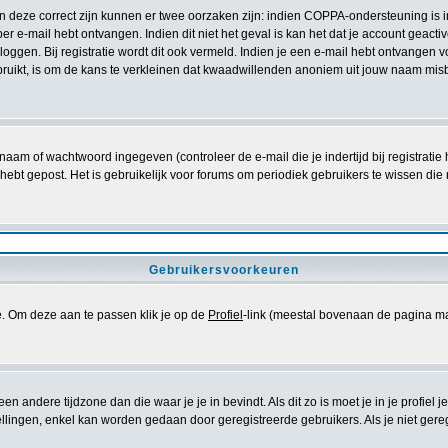
ien deze correct zijn kunnen er twee oorzaken zijn: indien COPPA-ondersteuning is 
e per e-mail hebt ontvangen. Indien dit niet het geval is kan het dat je account gea
oggen. Bij registratie wordt dit ook vermeld. Indien je een e-mail hebt ontvangen v
ruikt, is om de kans te verkleinen dat kwaadwillenden anoniem uit jouw naam misb
naam of wachtwoord ingegeven (controleer de e-mail die je indertijd bij registrati
iets hebt gepost. Het is gebruikelijk voor forums om periodiek gebruikers te wissen
Gebruikersvoorkeuren
se. Om deze aan te passen klik je op de
Profiel
-link (meestal bovenaan de pagina maar di
 een andere tijdzone dan die waar je je in bevindt. Als dit zo is moet je in je profiel j
lingen, enkel kan worden gedaan door geregistreerde gebruikers. Als je niet geregist