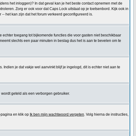
tijdens het inloggen)? In dat geval kan je het beste contact opnemen met de
oleren. Zorg er ook voor dat Caps Lock uitstaat op je toetsenbord. Kijk ook in
 -- het kan zijn dat het forum verkeerd geconfigureerd is.
 je echter toegang tot bijkomende functies die voor gasten niet beschikbaar
 neemt slechts een paar minuten in beslag dus het is aan te bevelen om te
ndien je dat vakje wel aanvinkt blijf je ingelogd, dit is echter niet aan te
 wordt geteld als een verborgen gebruiker.
pagina en klik op
Ik ben mijn wachtwoord vergeten
. Volg hierna de instructies,