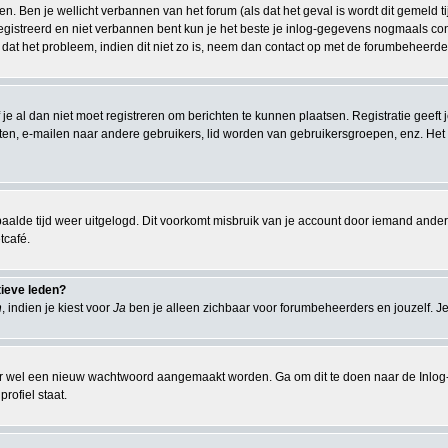
n. Ben je wellicht verbannen van het forum (als dat het geval is wordt dit gemeld 
istreerd en niet verbannen bent kun je het beste je inlog-gegevens nogmaals contr
 dat het probleem, indien dit niet zo is, neem dan contact op met de forumbeheerder
 je al dan niet moet registreren om berichten te kunnen plaatsen. Registratie geeft
chten, e-mailen naar andere gebruikers, lid worden van gebruikersgroepen, enz. Het
aalde tijd weer uitgelogd. Dit voorkomt misbruik van je account door iemand anders. I
tcafé.
tieve leden?
n
, indien je kiest voor
Ja
ben je alleen zichbaar voor forumbeheerders en jouzelf. Je
r wel een nieuw wachtwoord aangemaakt worden. Ga om dit te doen naar de Inlog-
rofiel staat.