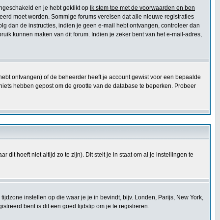
ingeschakeld en je hebt geklikt op
Ik stem toe met de voorwaarden en ben
ctiveerd moet worden. Sommige forums vereisen dat alle nieuwe registraties
olg dan de instructies, indien je geen e-mail hebt ontvangen, controleer dan
ruik kunnen maken van dit forum. Indien je zeker bent van het e-mail-adres,
e hebt ontvangen) of de beheerder heeft je account gewist voor een bepaalde
 die niets hebben gepost om de grootte van de database te beperken. Probeer
t hoeft niet altijd zo te zijn). Dit stelt je in staat om al je instellingen te
e tijdzone instellen op die waar je je in bevindt, bijv. Londen, Parijs, New York,
reerd bent is dit een goed tijdstip om je te registreren.