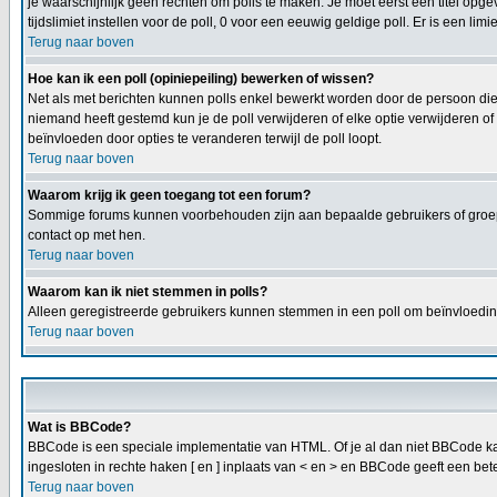
je waarschijnlijk geen rechten om polls te maken. Je moet eerst een titel opge
tijdslimiet instellen voor de poll, 0 voor een eeuwig geldige poll. Er is een limi
Terug naar boven
Hoe kan ik een poll (opiniepeiling) bewerken of wissen?
Net als met berichten kunnen polls enkel bewerkt worden door de persoon die
niemand heeft gestemd kun je de poll verwijderen of elke optie verwijderen o
beïnvloeden door opties te veranderen terwijl de poll loopt.
Terug naar boven
Waarom krijg ik geen toegang tot een forum?
Sommige forums kunnen voorbehouden zijn aan bepaalde gebruikers of groepen
contact op met hen.
Terug naar boven
Waarom kan ik niet stemmen in polls?
Alleen geregistreerde gebruikers kunnen stemmen in een poll om beïnvloeding
Terug naar boven
Wat is BBCode?
BBCode is een speciale implementatie van HTML. Of je al dan niet BBCode kan 
ingesloten in rechte haken [ en ] inplaats van < en > en BBCode geeft een bete
Terug naar boven