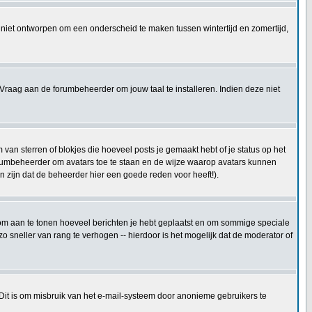
 is niet ontworpen om een onderscheid te maken tussen wintertijd en zomertijd,
Vraag aan de forumbeheerder om jouw taal te installeren. Indien deze niet
an sterren of blokjes die hoeveel posts je gemaakt hebt of je status op het
forumbeheerder om avatars toe te staan en de wijze waarop avatars kunnen
 zijn dat de beheerder hier een goede reden voor heeft!).
kt om aan te tonen hoeveel berichten je hebt geplaatst en om sommige speciale
 sneller van rang te verhogen -- hierdoor is het mogelijk dat de moderator of
 Dit is om misbruik van het e-mail-systeem door anonieme gebruikers te