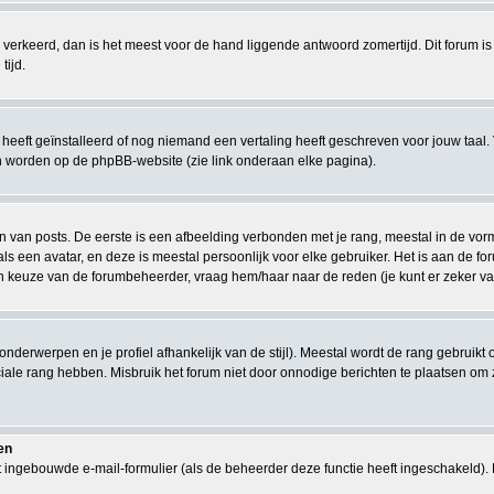
eeds verkeerd, dan is het meest voor de hand liggende antwoord zomertijd. Dit forum
tijd.
eeft geïnstalleerd of nog niemand een vertaling heeft geschreven voor jouw taal. 
en worden op de phpBB-website (zie link onderaan elke pagina).
van posts. De eerste is een afbeelding verbonden met je rang, meestal in de vorm v
s een avatar, en deze is meestal persoonlijk voor elke gebruiker. Het is aan de 
en keuze van de forumbeheerder, vraag hem/haar naar de reden (je kunt er zeker van
 onderwerpen en je profiel afhankelijk van de stijl). Meestal wordt de rang gebrui
le rang hebben. Misbruik het forum niet door onnodige berichten te plaatsen om zo
en
 ingebouwde e-mail-formulier (als de beheerder deze functie heeft ingeschakeld).