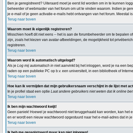
Ben je geregistreerd? Uiteraard moet je eerst lid worden om in te kunnen logge
beheerder of webmaster van het forum om uit te vinden waarom. Indien je gereg
je e-mail of je geen activatie-e-mails hebt ontvangen van het forum. Meestal is
Terug naar boven
Waarom moet ik eigenlijk registreren?
Misschien hoeft dit niet eens -- het is aan de forumbeheerder om te bepalen of
zijn, zoals het kiezen van avatar-afbeeldingen, de mogelijkheid tot privéberi
registreren.
Terug naar boven
Waarom word ik automatisch uitgelogd?
Als je
Log mij automatisch in
niet aanvinkt bij het inloggen, word je na een bep
raden op een publieke PC op b.v. een universiteit, in een bibliotheek of Interne
Terug naar boven
Hoe kan ik vermijden dat mijn gebruikersnaam verschijnt in de lijst met ac
In je profiel staat een optie
Laat andere gebruikers niet weten dat ik online be
Terug naar boven
Ik ben mijn wachtwoord kwijt!
Geen paniek! Hoewel je wachtwoord niet teruggehaald kan worden, kan het e
en er wordt een nieuw wachtwoord opgestuurd naar het e-mail-adres dat in je p
Terug naar boven
Ik heb me geregistreerd maar kan niet inloggen!