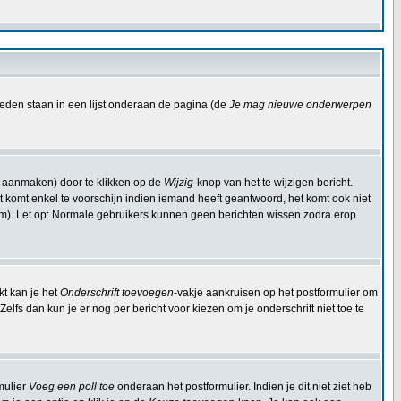
eden staan in een lijst onderaan de pagina (de
Je mag nieuwe onderwerpen
t aanmaken) door te klikken op de
Wijzig
-knop van het te wijzigen bericht.
Dit komt enkel te voorschijn indien iemand heeft geantwoord, het komt ook niet
om). Let op: Normale gebruikers kunnen geen berichten wissen zodra erop
kt kan je het
Onderschrift toevoegen
-vakje aankruisen op het postformulier om
elfs dan kun je er nog per bericht voor kiezen om je onderschrift niet toe te
mulier
Voeg een poll toe
onderaan het postformulier. Indien je dit niet ziet heb