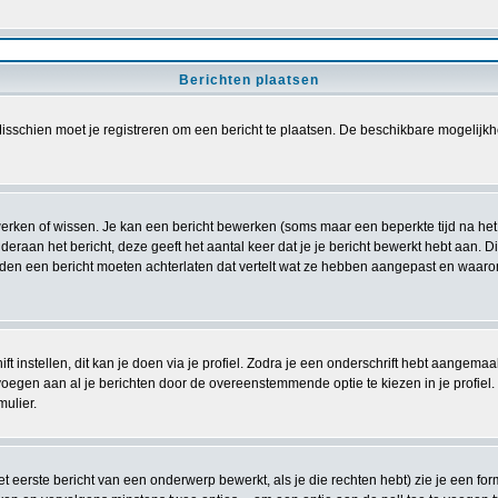
Berichten plaatsen
sschien moet je registreren om een bericht te plaatsen. De beschikbare mogelijkh
ewerken of wissen. Je kan een bericht bewerken (soms maar een beperkte tijd na he
deraan het bericht, deze geeft het aantal keer dat je je bericht bewerkt hebt aan. 
ouden een bericht moeten achterlaten dat vertelt wat ze hebben aangepast en waar
t instellen, dit kan je doen via je profiel. Zodra je een onderschrift hebt aangemaa
voegen aan al je berichten door de overeenstemmende optie te kiezen in je profiel. Z
mulier.
 eerste bericht van een onderwerp bewerkt, als je die rechten hebt) zie je een for