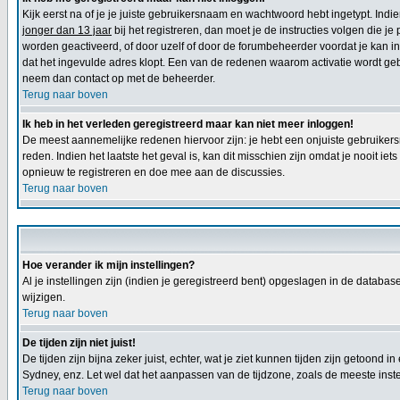
Kijk eerst na of je je juiste gebruikersnaam en wachtwoord hebt ingetypt. Ind
jonger dan 13 jaar
bij het registreren, dan moet je de instructies volgen die j
worden geactiveerd, of door uzelf of door de forumbeheerder voordat je kan inl
dat het ingevulde adres klopt. Een van de redenen waarom activatie wordt geb
neem dan contact op met de beheerder.
Terug naar boven
Ik heb in het verleden geregistreerd maar kan niet meer inloggen!
De meest aannemelijke redenen hiervoor zijn: je hebt een onjuiste gebruikers
reden. Indien het laatste het geval is, kan dit misschien zijn omdat je nooit 
opnieuw te registreren en doe mee aan de discussies.
Terug naar boven
Hoe verander ik mijn instellingen?
Al je instellingen zijn (indien je geregistreerd bent) opgeslagen in de databa
wijzigen.
Terug naar boven
De tijden zijn niet juist!
De tijden zijn bijna zeker juist, echter, wat je ziet kunnen tijden zijn getoond in
Sydney, enz. Let wel dat het aanpassen van de tijdzone, zoals de meeste instel
Terug naar boven