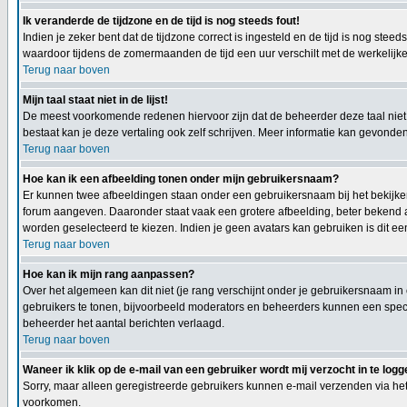
Ik veranderde de tijdzone en de tijd is nog steeds fout!
Indien je zeker bent dat de tijdzone correct is ingesteld en de tijd is nog st
waardoor tijdens de zomermaanden de tijd een uur verschilt met de werkelijke 
Terug naar boven
Mijn taal staat niet in de lijst!
De meest voorkomende redenen hiervoor zijn dat de beheerder deze taal niet h
bestaat kan je deze vertaling ook zelf schrijven. Meer informatie kan gevond
Terug naar boven
Hoe kan ik een afbeelding tonen onder mijn gebruikersnaam?
Er kunnen twee afbeeldingen staan onder een gebruikersnaam bij het bekijken 
forum aangeven. Daaronder staat vaak een grotere afbeelding, beter bekend al
worden geselecteerd te kiezen. Indien je geen avatars kan gebruiken is dit e
Terug naar boven
Hoe kan ik mijn rang aanpassen?
Over het algemeen kan dit niet (je rang verschijnt onder je gebruikersnaam in
gebruikers te tonen, bijvoorbeeld moderators en beheerders kunnen een specia
beheerder het aantal berichten verlaagd.
Terug naar boven
Waneer ik klik op de e-mail van een gebruiker wordt mij verzocht in te logg
Sorry, maar alleen geregistreerde gebruikers kunnen e-mail verzenden via het
voorkomen.