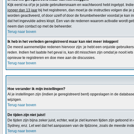
Kijk eerst na of je je juiste gebruikersnaam en wachtwoord hebt ingetypt. Ind
jonger dan 13 jaar
bij het registreren, dan moet je de instructies volgen die j
worden geactiveerd, of door uzelf of door de forumbeheerder voordat je kan inl
dat het ingevulde adres klopt. Een van de redenen waarom activatie wordt geb
neem dan contact op met de beheerder.
Terug naar boven
Ik heb in het verleden geregistreerd maar kan niet meer inloggen!
De meest aannemelijke redenen hiervoor zijn: je hebt een onjuiste gebruikers
reden. Indien het laatste het geval is, kan dit misschien zijn omdat je nooit 
opnieuw te registreren en doe mee aan de discussies.
Terug naar boven
Hoe verander ik mijn instellingen?
Al je instellingen zijn (indien je geregistreerd bent) opgeslagen in de databa
wijzigen.
Terug naar boven
De tijden zijn niet juist!
De tijden zijn bijna zeker juist, echter, wat je ziet kunnen tijden zijn getoond in
Sydney, enz. Let wel dat het aanpassen van de tijdzone, zoals de meeste instel
Terug naar boven