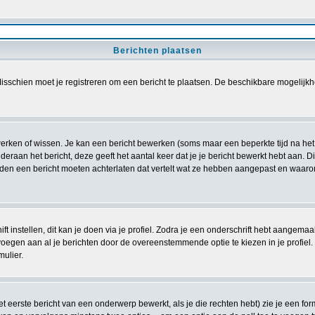
Berichten plaatsen
sschien moet je registreren om een bericht te plaatsen. De beschikbare mogelijkh
ewerken of wissen. Je kan een bericht bewerken (soms maar een beperkte tijd na he
deraan het bericht, deze geeft het aantal keer dat je je bericht bewerkt hebt aan. 
ouden een bericht moeten achterlaten dat vertelt wat ze hebben aangepast en waar
t instellen, dit kan je doen via je profiel. Zodra je een onderschrift hebt aangemaa
voegen aan al je berichten door de overeenstemmende optie te kiezen in je profiel. Z
mulier.
 eerste bericht van een onderwerp bewerkt, als je die rechten hebt) zie je een for