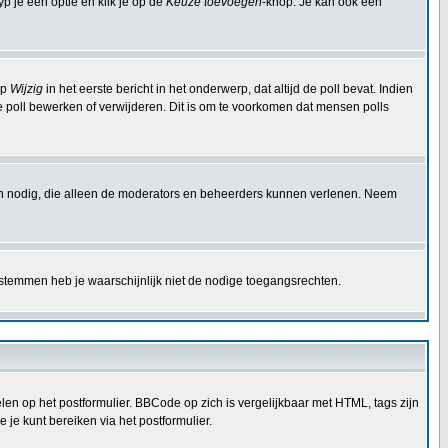
p je een optie en klik je op de
Keuze toevoegen
-knop. Je kan ook een
op
Wijzig
in het eerste bericht in het onderwerp, dat altijd de poll bevat. Indien
e poll bewerken of verwijderen. Dit is om te voorkomen dat mensen polls
en nodig, die alleen de moderators en beheerders kunnen verlenen. Neem
 stemmen heb je waarschijnlijk niet de nodige toegangsrechten.
en op het postformulier. BBCode op zich is vergelijkbaar met HTML, tags zijn
 je kunt bereiken via het postformulier.