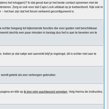
tijdens het inloggen)? In dat geval kan je het beste contact opnemen met de
oleren. Zorg er ook voor dat Caps Lock uitstaat op je toetsenbord. Kijk ook in
 -- het kan zijn dat het forum verkeerd geconfigureerd is.
 je echter toegang tot bijkomende functies die voor gasten niet beschikbaar
 neemt slechts een paar minuten in beslag dus het is aan te bevelen om te
ndien je dat vakje wel aanvinkt blijf je ingelogd, dit is echter niet aan te
 wordt geteld als een verborgen gebruiker.
pagina en klik op
Ik ben mijn wachtwoord vergeten
. Volg hierna de instructies,