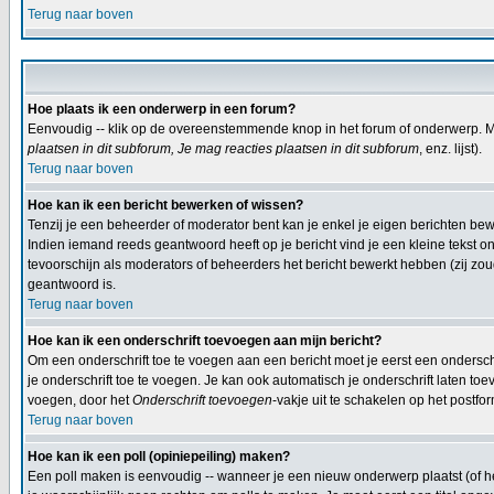
Terug naar boven
Hoe plaats ik een onderwerp in een forum?
Eenvoudig -- klik op de overeenstemmende knop in het forum of onderwerp. Mi
plaatsen in dit subforum, Je mag reacties plaatsen in dit subforum
, enz. lijst).
Terug naar boven
Hoe kan ik een bericht bewerken of wissen?
Tenzij je een beheerder of moderator bent kan je enkel je eigen berichten b
Indien iemand reeds geantwoord heeft op je bericht vind je een kleine tekst on
tevoorschijn als moderators of beheerders het bericht bewerkt hebben (zij z
geantwoord is.
Terug naar boven
Hoe kan ik een onderschrift toevoegen aan mijn bericht?
Om een onderschrift toe te voegen aan een bericht moet je eerst een onderschif
je onderschrift toe te voegen. Je kan ook automatisch je onderschrift laten toe
voegen, door het
Onderschrift toevoegen
-vakje uit te schakelen op het postfor
Terug naar boven
Hoe kan ik een poll (opiniepeiling) maken?
Een poll maken is eenvoudig -- wanneer je een nieuw onderwerp plaatst (of het