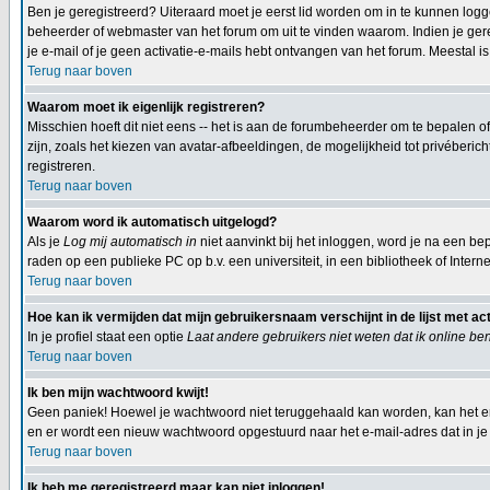
Ben je geregistreerd? Uiteraard moet je eerst lid worden om in te kunnen logge
beheerder of webmaster van het forum om uit te vinden waarom. Indien je gereg
je e-mail of je geen activatie-e-mails hebt ontvangen van het forum. Meestal is
Terug naar boven
Waarom moet ik eigenlijk registreren?
Misschien hoeft dit niet eens -- het is aan de forumbeheerder om te bepalen of
zijn, zoals het kiezen van avatar-afbeeldingen, de mogelijkheid tot privéberi
registreren.
Terug naar boven
Waarom word ik automatisch uitgelogd?
Als je
Log mij automatisch in
niet aanvinkt bij het inloggen, word je na een bep
raden op een publieke PC op b.v. een universiteit, in een bibliotheek of Interne
Terug naar boven
Hoe kan ik vermijden dat mijn gebruikersnaam verschijnt in de lijst met ac
In je profiel staat een optie
Laat andere gebruikers niet weten dat ik online be
Terug naar boven
Ik ben mijn wachtwoord kwijt!
Geen paniek! Hoewel je wachtwoord niet teruggehaald kan worden, kan het e
en er wordt een nieuw wachtwoord opgestuurd naar het e-mail-adres dat in je p
Terug naar boven
Ik heb me geregistreerd maar kan niet inloggen!