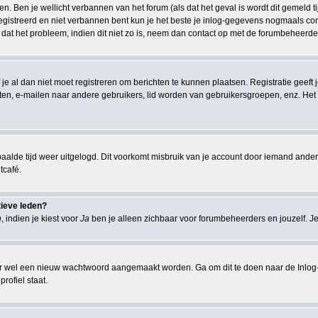
n. Ben je wellicht verbannen van het forum (als dat het geval is wordt dit gemeld 
istreerd en niet verbannen bent kun je het beste je inlog-gegevens nogmaals contr
 dat het probleem, indien dit niet zo is, neem dan contact op met de forumbeheerder
 je al dan niet moet registreren om berichten te kunnen plaatsen. Registratie geeft
chten, e-mailen naar andere gebruikers, lid worden van gebruikersgroepen, enz. Het
aalde tijd weer uitgelogd. Dit voorkomt misbruik van je account door iemand anders. I
tcafé.
tieve leden?
n
, indien je kiest voor
Ja
ben je alleen zichbaar voor forumbeheerders en jouzelf. Je
r wel een nieuw wachtwoord aangemaakt worden. Ga om dit te doen naar de Inlog-
rofiel staat.