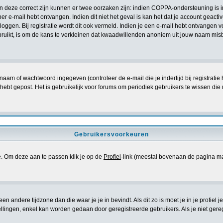
ien deze correct zijn kunnen er twee oorzaken zijn: indien COPPA-ondersteuning is 
e per e-mail hebt ontvangen. Indien dit niet het geval is kan het dat je account gea
oggen. Bij registratie wordt dit ook vermeld. Indien je een e-mail hebt ontvangen v
ruikt, is om de kans te verkleinen dat kwaadwillenden anoniem uit jouw naam misb
naam of wachtwoord ingegeven (controleer de e-mail die je indertijd bij registrati
iets hebt gepost. Het is gebruikelijk voor forums om periodiek gebruikers te wissen
Gebruikersvoorkeuren
se. Om deze aan te passen klik je op de
Profiel
-link (meestal bovenaan de pagina maar di
 een andere tijdzone dan die waar je je in bevindt. Als dit zo is moet je in je profiel j
lingen, enkel kan worden gedaan door geregistreerde gebruikers. Als je niet geregist