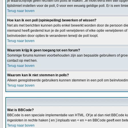
je waarschijnlijk geen rechten om polls te maken. Je moet eerst een titel opge
tijdslimiet instellen voor de poll, 0 voor een eeuwig geldige poll. Er is een limi
Terug naar boven
Hoe kan ik een poll (opiniepeiling) bewerken of wissen?
Net als met berichten kunnen polls enkel bewerkt worden door de persoon die
niemand heeft gestemd kun je de poll verwijderen of elke optie verwijderen o
beïnvloeden door opties te veranderen terwijl de poll loopt.
Terug naar boven
Waarom krijg ik geen toegang tot een forum?
Sommige forums kunnen voorbehouden zijn aan bepaalde gebruikers of groepen
contact op met hen.
Terug naar boven
Waarom kan ik niet stemmen in polls?
Alleen geregistreerde gebruikers kunnen stemmen in een poll om beïnvloeding
Terug naar boven
Wat is BBCode?
BBCode is een speciale implementatie van HTML. Of je al dan niet BBCode kan 
ingesloten in rechte haken [ en ] inplaats van < en > en BBCode geeft een bete
Terug naar boven