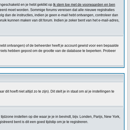
ingeschakeld en je hebt geklikt op
Ik stem toe met de voorwaarden en ben
ctiveerd moet worden. Sommige forums vereisen dat alle nieuwe registraties
olg dan de instructies, indien je geen e-mail hebt ontvangen, controleer dan
ruik kunnen maken van dit forum. Indien je zeker bent van het e-mail-adres,
e hebt ontvangen) of de beheerder heeft je account gewist voor een bepaalde
 die niets hebben gepost om de grootte van de database te beperken. Probeer
t hoeft niet altijd zo te zijn). Dit stelt je in staat om al je instellingen te
e tijdzone instellen op die waar je je in bevindt, bijv. Londen, Parijs, New York,
reerd bent is dit een goed tijdstip om je te registreren.