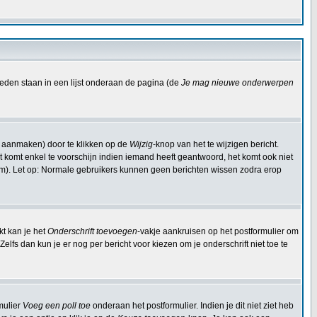
eden staan in een lijst onderaan de pagina (de
Je mag nieuwe onderwerpen
t aanmaken) door te klikken op de
Wijzig
-knop van het te wijzigen bericht.
Dit komt enkel te voorschijn indien iemand heeft geantwoord, het komt ook niet
om). Let op: Normale gebruikers kunnen geen berichten wissen zodra erop
kt kan je het
Onderschrift toevoegen
-vakje aankruisen op het postformulier om
elfs dan kun je er nog per bericht voor kiezen om je onderschrift niet toe te
mulier
Voeg een poll toe
onderaan het postformulier. Indien je dit niet ziet heb