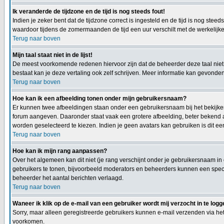
Ik veranderde de tijdzone en de tijd is nog steeds fout!
Indien je zeker bent dat de tijdzone correct is ingesteld en de tijd is nog st
waardoor tijdens de zomermaanden de tijd een uur verschilt met de werkelijke 
Terug naar boven
Mijn taal staat niet in de lijst!
De meest voorkomende redenen hiervoor zijn dat de beheerder deze taal niet h
bestaat kan je deze vertaling ook zelf schrijven. Meer informatie kan gevond
Terug naar boven
Hoe kan ik een afbeelding tonen onder mijn gebruikersnaam?
Er kunnen twee afbeeldingen staan onder een gebruikersnaam bij het bekijken 
forum aangeven. Daaronder staat vaak een grotere afbeelding, beter bekend al
worden geselecteerd te kiezen. Indien je geen avatars kan gebruiken is dit e
Terug naar boven
Hoe kan ik mijn rang aanpassen?
Over het algemeen kan dit niet (je rang verschijnt onder je gebruikersnaam in
gebruikers te tonen, bijvoorbeeld moderators en beheerders kunnen een specia
beheerder het aantal berichten verlaagd.
Terug naar boven
Waneer ik klik op de e-mail van een gebruiker wordt mij verzocht in te logg
Sorry, maar alleen geregistreerde gebruikers kunnen e-mail verzenden via het
voorkomen.