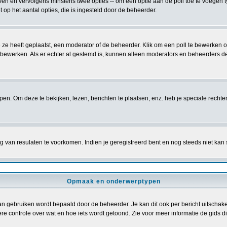
ven en vervolgens minstens twee opties -- om een optie aan de poll toe te voegen ty
et op het aantal opties, die is ingesteld door de beheerder.
 ze heeft geplaatst, een moderator of de beheerder. Klik om een poll te bewerken 
f bewerken. Als er echter al gestemd is, kunnen alleen moderators en beheerders d
. Om deze te bekijken, lezen, berichten te plaatsen, enz. heb je speciale recht
 van resulaten te voorkomen. Indien je geregistreerd bent en nog steeds niet kan
Opmaak en onderwerptypen
gebruiken wordt bepaald door de beheerder. Je kan dit ook per bericht uitschakel
re controle over wat en hoe iets wordt getoond. Zie voor meer informatie de gids die