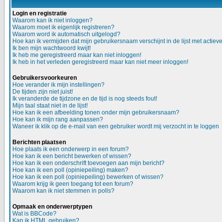
Login en registratie
Waarom kan ik niet inloggen?
Waarom moet ik eigenlijk registreren?
Waarom word ik automatisch uitgelogd?
Hoe kan ik vermijden dat mijn gebruikersnaam verschijnt in de lijst met actiev
Ik ben mijn wachtwoord kwijt!
Ik heb me geregistreerd maar kan niet inloggen!
Ik heb in het verleden geregistreerd maar kan niet meer inloggen!
Gebruikersvoorkeuren
Hoe verander ik mijn instellingen?
De tijden zijn niet juist!
Ik veranderde de tijdzone en de tijd is nog steeds fout!
Mijn taal staat niet in de lijst!
Hoe kan ik een afbeelding tonen onder mijn gebruikersnaam?
Hoe kan ik mijn rang aanpassen?
Waneer ik klik op de e-mail van een gebruiker wordt mij verzocht in te loggen
Berichten plaatsen
Hoe plaats ik een onderwerp in een forum?
Hoe kan ik een bericht bewerken of wissen?
Hoe kan ik een onderschrift toevoegen aan mijn bericht?
Hoe kan ik een poll (opiniepeiling) maken?
Hoe kan ik een poll (opiniepeiling) bewerken of wissen?
Waarom krijg ik geen toegang tot een forum?
Waarom kan ik niet stemmen in polls?
Opmaak en onderwerptypen
Wat is BBCode?
Kan ik HTML gebruiken?