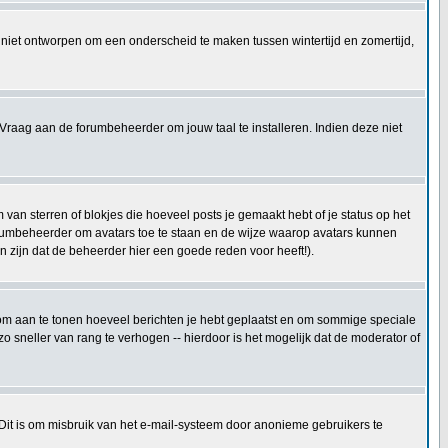
 is niet ontworpen om een onderscheid te maken tussen wintertijd en zomertijd,
Vraag aan de forumbeheerder om jouw taal te installeren. Indien deze niet
an sterren of blokjes die hoeveel posts je gemaakt hebt of je status op het
forumbeheerder om avatars toe te staan en de wijze waarop avatars kunnen
 zijn dat de beheerder hier een goede reden voor heeft!).
kt om aan te tonen hoeveel berichten je hebt geplaatst en om sommige speciale
 sneller van rang te verhogen -- hierdoor is het mogelijk dat de moderator of
 Dit is om misbruik van het e-mail-systeem door anonieme gebruikers te