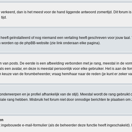
eeds verkeerd, dan is het meest voor de hand liggende antwoord zomertijd. Dit forum
tijd.
eeft geïnstalleerd of nog niemand een vertaling heeft geschreven voor jouw taal. 
en worden op de phpBB-website (zie link onderaan elke pagina).
van posts. De eerste is een afbeelding verbonden met je rang, meestal in de vorm v
s een avatar, en deze is meestal persoonlijk voor elke gebruiker. Het is aan de 
en keuze van de forumbeheerder, vraag hem/haar naar de reden (je kunt er zeker van
 onderwerpen en je profiel afhankelijk van de stijl). Meestal wordt de rang gebrui
le rang hebben. Misbruik het forum niet door onnodige berichten te plaatsen om zo
en
 ingebouwde e-mail-formulier (als de beheerder deze functie heeft ingeschakeld).