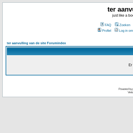
ter aanv
just like a 
FAQ
Zoeken
Profiel
Log in om
ter aanvulling van de site Forumindex
Er
Powered by
Vert