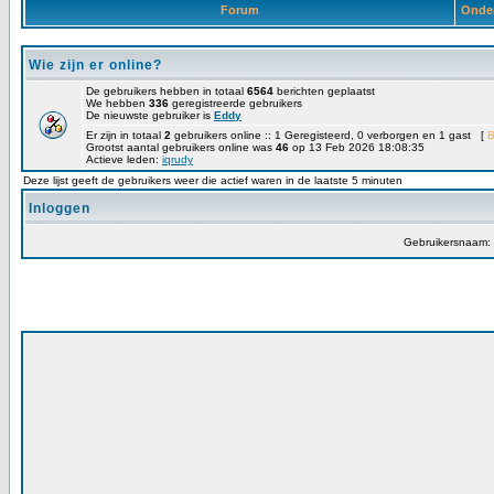
Forum
Onde
Wie zijn er online?
De gebruikers hebben in totaal
6564
berichten geplaatst
We hebben
336
geregistreerde gebruikers
De nieuwste gebruiker is
Eddy
Er zijn in totaal
2
gebruikers online :: 1 Geregisteerd, 0 verborgen en 1 gast [
B
Grootst aantal gebruikers online was
46
op 13 Feb 2026 18:08:35
Actieve leden:
iqrudy
Deze lijst geeft de gebruikers weer die actief waren in de laatste 5 minuten
Inloggen
Gebruikersnaam: