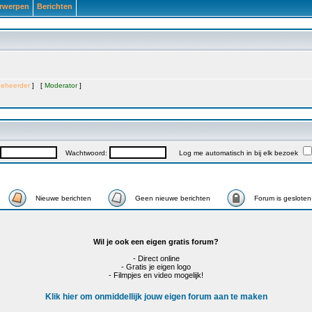
rwerpen
Berichten
eheerder
] [
Moderator
]
Wachtwoord:
Log me automatisch in bij elk bezoek
Nieuwe berichten
Geen nieuwe berichten
Forum is gesloten
Wil je ook een eigen gratis forum?
- Direct online
- Gratis je eigen logo
- Filmpjes en video mogelijk!
Klik hier om onmiddellijk jouw eigen forum aan te maken