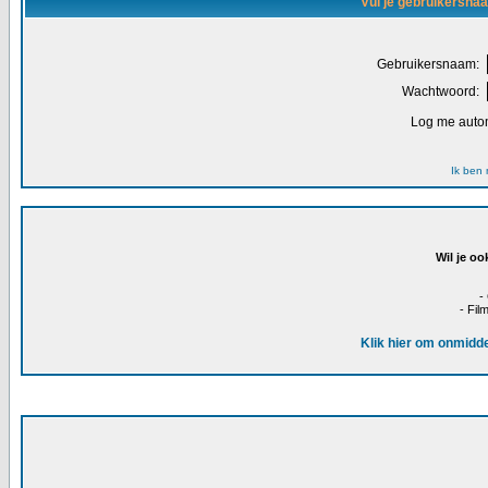
Vul je gebruikersna
Gebruikersnaam:
Wachtwoord:
Log me autom
Ik ben
Wil je oo
-
- Fil
Klik hier om onmidde