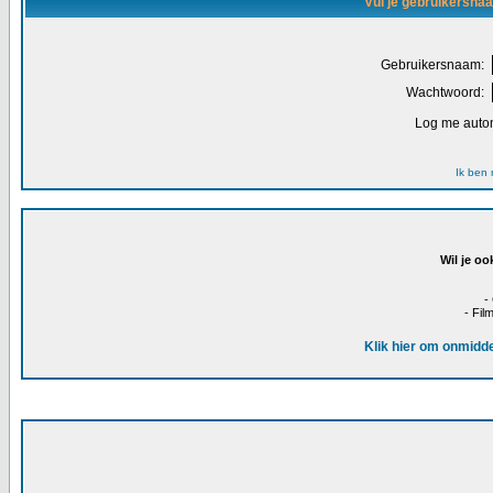
Vul je gebruikersna
Gebruikersnaam:
Wachtwoord:
Log me autom
Ik ben
Wil je oo
-
- Fil
Klik hier om onmidde