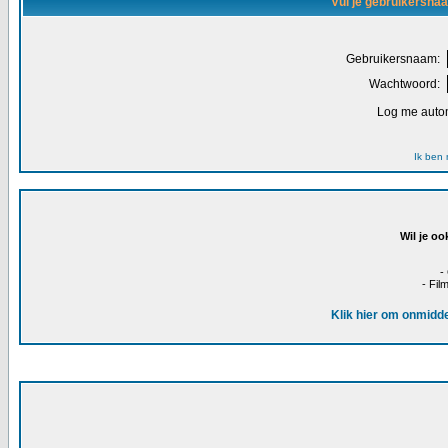
Vul je gebruikersna
Gebruikersnaam:
Wachtwoord:
Log me autom
Ik ben
Wil je oo
-
- Fil
Klik hier om onmidde