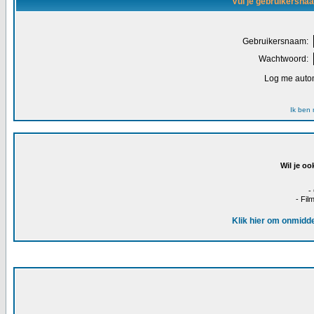
Vul je gebruikersna
Gebruikersnaam:
Wachtwoord:
Log me autom
Ik ben
Wil je oo
-
- Fil
Klik hier om onmidde