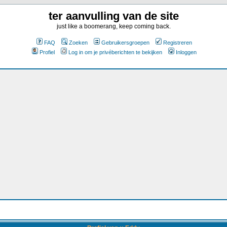
ter aanvulling van de site
just like a boomerang, keep coming back.
FAQ
Zoeken
Gebruikersgroepen
Registreren
Profiel
Log in om je privéberichten te bekijken
Inloggen