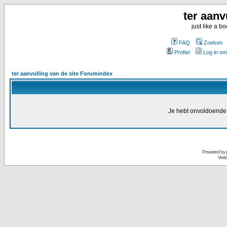
ter aanv
just like a 
FAQ
Zoeken
Profiel
Log in om
ter aanvulling van de site Forumindex
Je hebt onvoldoende 
Powered by
Vert