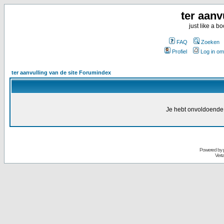
ter aanv
just like a 
FAQ
Zoeken
Profiel
Log in om
ter aanvulling van de site Forumindex
Je hebt onvoldoende 
Powered by
Vert