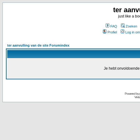
ter aanv
just like a 
FAQ
Zoeken
Profiel
Log in om
ter aanvulling van de site Forumindex
Je hebt onvoldoende 
Powered by
Vert