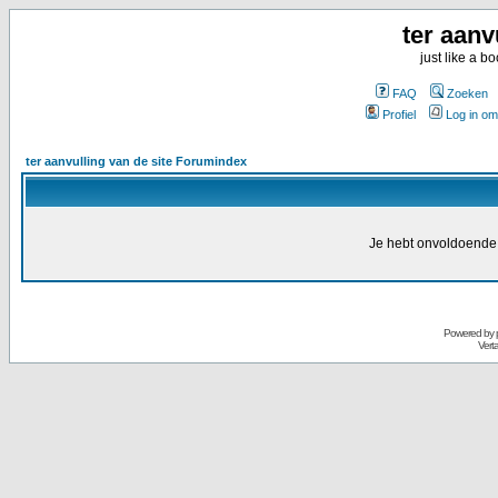
ter aanv
just like a 
FAQ
Zoeken
Profiel
Log in om
ter aanvulling van de site Forumindex
Je hebt onvoldoende 
Powered by
Vert