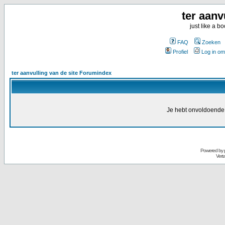
ter aanv
just like a 
FAQ
Zoeken
Profiel
Log in om
ter aanvulling van de site Forumindex
Je hebt onvoldoende 
Powered by
Vert