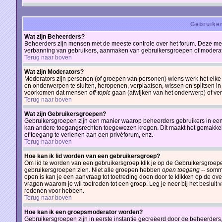
Gebruiker
Wat zijn Beheerders?
Beheerders zijn mensen met de meeste controle over het forum. Deze mens
verbanning van gebruikers, aanmaken van gebruikersgroepen of moderator
Terug naar boven
Wat zijn Moderators?
Moderators zijn personen (of groepen van personen) wiens werk het elke 
en onderwerpen te sluiten, heropenen, verplaatsen, wissen en splitsen in
voorkomen dat mensen
off-topic
gaan (afwijken van het onderwerp) of ver
Terug naar boven
Wat zijn Gebruikersgroepen?
Gebruikersgroepen zijn een manier waarop beheerders gebruikers in een 
kan andere toegangsrechten toegewezen kregen. Dit maakt het gemakkeli
of toegang te verlenen aan een privéforum, enz.
Terug naar boven
Hoe kan ik lid worden van een gebruikersgroep?
Om lid te worden van een gebruikersgroep klik je op de Gebruikersgroepen-
gebruikersgroepen zien. Niet alle groepen hebben
open toegang
-- somm
open is kan je een aanvraag tot toetreding doen door te klikken op de
vragen waarom je wil toetreden tot een groep. Leg je neer bij het beslui
redenen voor hebben.
Terug naar boven
Hoe kan ik een groepsmoderator worden?
Gebruikersgroepen zijn in eerste instantie gecreëerd door de beheerders, 