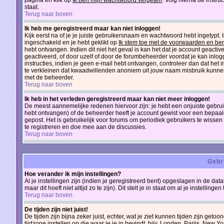
pagina en klik op
Ik ben mijn wachtwoord vergeten
. Volg hierna de instru
staat.
Terug naar boven
Ik heb me geregistreerd maar kan niet inloggen!
Kijk eerst na of je je juiste gebruikersnaam en wachtwoord hebt ingetypt.
ingeschakeld en je hebt geklikt op
Ik stem toe met de voorwaarden en ben
hebt ontvangen. Indien dit niet het geval is kan het dat je account geac
geactiveerd, of door uzelf of door de forumbeheerder voordat je kan inlogg
instructies, indien je geen e-mail hebt ontvangen, controleer dan dat het
te verkleinen dat kwaadwillenden anoniem uit jouw naam misbruik kunnen
met de beheerder.
Terug naar boven
Ik heb in het verleden geregistreerd maar kan niet meer inloggen!
De meest aannemelijke redenen hiervoor zijn: je hebt een onjuiste gebruik
hebt ontvangen) of de beheerder heeft je account gewist voor een bepaalde 
gepost. Het is gebruikelijk voor forums om periodiek gebruikers te wiss
te registreren en doe mee aan de discussies.
Terug naar boven
Gebr
Hoe verander ik mijn instellingen?
Al je instellingen zijn (indien je geregistreerd bent) opgeslagen in de d
maar dit hoeft niet altijd zo te zijn). Dit stelt je in staat om al je instellingen
Terug naar boven
De tijden zijn niet juist!
De tijden zijn bijna zeker juist, echter, wat je ziet kunnen tijden zijn getoon
tijdzone instellen op die waar je je in bevindt, bijv. Londen, Parijs, New 