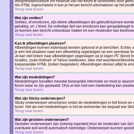
veiligheids
procedure om misbruik van het forum te voorkomen door gebr
Als HTML ingeschakeld is kun je het per bericht uitschakelen op het postf
Terug naar boven
Wat zijn smilies?
Smilies, of emoticons, zijn kleine afbeeldingen die gebruikt kunnen word
gelukkig, en :( triest. De volledige lijst van emoticons kan geraadpleegd w
ze kunnen een bericht onleesbaar maken en een moderator kan beslissen de
Terug naar boven
Kan ik afbeeldingen plaatsen?
Afbeeldingen kunnen inderdaad worden getoond in je berichten. Echter, 
je een link plaatsen naar een afbeelding opgeslagen op een openbaar toe
Je kan niet linken naar afbeeldingen opgeslagen op je eigen PC (tenzij 
locaties, zoals Hotmail- of Yahoo-mailboxen, sites met wachtwoordbeveili
toepasselijke HTML (indien toegelaten). Afbeeldingen dienen altijd te eindig
Terug naar boven
Wat zijn mededelingen?
Mededelingen bevatten meestal belangrijke informatie en moet je daarom
forum waar ze zijn geplaatst. Of je al dan niet een mededeling kan plaatse
Terug naar boven
Wat zijn Sticky-onderwerpen?
Sticky-onderwerpen verschijnen onder de mededelingen in het forum en en
lezen. Net als met mededelingen is het de beheerder die bepaalt wie Sti
Terug naar boven
Wat zijn gesloten onderwerpen?
Gesloten onderwerpen zijn zodanig ingesteld door de moderator van dat
eventuele poll wordt automatisch beëindigd. Onderwerpen kunnen geslo
Terug naar boven