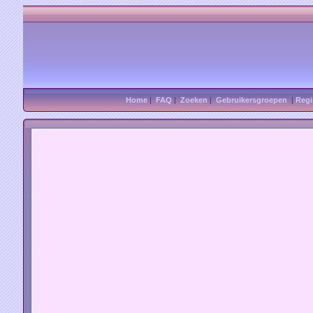
Home
|
FAQ
|
Zoeken
|
Gebruikersgroepen
|
Regi