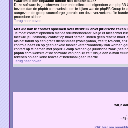
Waarom is een bepaalde functie niet beschikbaar?
Deze software is geschreven door en intellectueel eigendom van phpBB G
bezoek dan de phpbb.com-website om te kijken wat de phpBB Group te zeg
aangezien de groep sourceforge gebruikt om deze verzoeken af te handele
procedure aldaar.
Terug naar boven
Met wie kan ik contact opnemen over misbruik en/of juridische zaken 
Je moet contact opnemen met de forumbeheerder. Als je er niet achter ku
met wie je uiteindelijk contact op moet nemen. Indien geen reactie moet 
als het forum op een gratis dienst draait (zoals yahoo, free.fr, f2s.com, 
controle heeft en op geen enkele manier verantwoordelijk kan worden geh
contact op te nemen met phpBB Group over enige juridische zaak (beëind
phpbb.com-website of de software van phpBB zelf. Als je een e-mail stuu
rekenen op een korte reactie of helemaal geen reactie.
Terug naar boven
Wil je oo
-
- Fil
Klik hier om onmidde