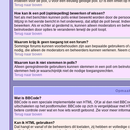
instellen voor de poll, 0 voor een eeuwig geldige poll. Er is een limiet op 
Terug naar boven
Hoe kan ik een poll (opiniepeiling) bewerken of wissen?
Net als met berichten kunnen polls enkel bewerkt worden door de persoon
Wijzig
in het eerste bericht in het onderwerp, dat altijd de poll bevat. Ind
bewerken. Als er echter al gestemd is, kunnen alleen moderators en behe
beïnvloeden door opties te veranderen terwijl de poll loopt.
Terug naar boven
Waarom krijg ik geen toegang tot een forum?
Sommige forums kunnen voorbehouden zijn aan bepaalde gebruikers of gro
nodig, die alleen de moderators en beheerders kunnen verlenen. Neem c
Terug naar boven
Waarom kan ik niet stemmen in polls?
Alleen geregistreerde gebruikers kunnen stemmen in een poll om beïnvloe
stemmen heb je waarschijnlijk niet de nodige toegangsrechten.
Terug naar boven
Opmaak
Wat is BBCode?
BBCode is een speciale implementatie van HTML. Of je al dan niet BBCod
uitschakelen op het postformulier. BBCode op zich is vergelijkbaar met HT
betere controle over wat en hoe iets wordt getoond. Zie voor meer informat
Terug naar boven
Kan ik HTML gebruiken?
Dat hangt er vanaf of de beheerders dit toelaten, zij hebben er volledige