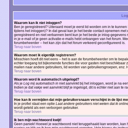
Log
Waarom kan ik niet inloggen?
Ben je geregistreerd? Uiteraard moet je eerst lid worden om in te kunnen 
tijdens het inloggen)? In dat geval kan je het beste contact opnemen met
geregistreerd en niet verbannen bent kun je het beste je inlog-gegevens n
in je e-mail of je geen activatie-e-mails hebt ontvangen van het forum. Mee
forumbeheerder -- het kan zijn dat het forum verkeerd geconfigureerd is.
Terug naar boven
Waarom moet ik eigenlijk registreren?
Misschien hoeft dit niet eens -- het is aan de forumbeheerder om te bepale
echter toegang tot bijkomende functies die voor gasten niet beschikbaar zi
mailen naar andere gebruikers, lid worden van gebruikersgroepen, enz. He
Terug naar boven
Waarom word ik automatisch uitgelogd?
Als je
Log mij automatisch in
niet aanvinkt bij het inloggen, word je na e
Indien je dat vakje wel aanvinkt blijf je ingelogd, dit is echter niet aan te
Terug naar boven
Hoe kan ik vermijden dat mijn gebruikersnaam verschijnt in de lijst me
In je profiel staat een optie
Laat andere gebruikers niet weten dat ik onlin
wordt geteld als een verborgen gebruiker.
Terug naar boven
Ik ben mijn wachtwoord kwijt!
Geen paniek! Hoewel je wachtwoord niet teruggehaald kan worden, kan h