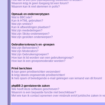
Hoe kan ik een poll (opiniepeiling) bewerken of wissen?
Waarom krijg ik geen toegang tot een forum?
Waarom kan ik niet stemmen in polls?
Opmaak en onderwerptypen
Wat is BBCode?
Kan ik HTML gebruiken?
Wat zijn smilies?
Kan ik afbeeldingen plaatsen?
Wat zijn mededelingen?
Wat zijn Sticky-onderwerpen?
Wat zijn gesloten onderwerpen?
Gebruikersniveau's en -groepen
Wat zijn Beheerders?
Wat zijn Moderators?
Wat zijn Gebruikersgroepen?
Hoe kan ik lid worden van een gebruikersgroep?
Hoe kan ik een groepsmoderator worden?
Privé berichten
Ik kan geen privéberichten verzenden!
Ik krijg steeds ongewenste privéberichten!
Ik heb spam of beledigende e-mail gekregen van iemand van dit forum!
phpBB 2-gerelateerde zaken
Wie heeft deze software geschreven?
Waarom is een bepaalde functie niet beschikbaar?
Met wie kan ik contact opnemen over misbruik en/of juridische zaken in v