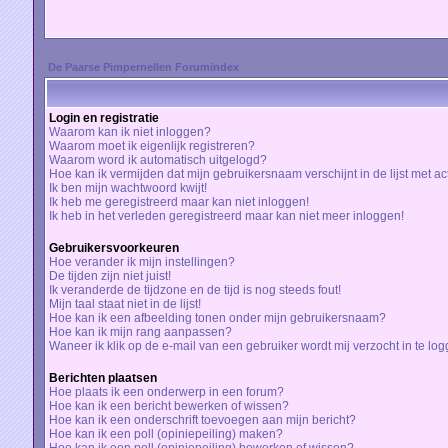
De Paarse Pimpernellen Forumindex
Login en registratie
Waarom kan ik niet inloggen?
Waarom moet ik eigenlijk registreren?
Waarom word ik automatisch uitgelogd?
Hoe kan ik vermijden dat mijn gebruikersnaam verschijnt in de lijst met a
Ik ben mijn wachtwoord kwijt!
Ik heb me geregistreerd maar kan niet inloggen!
Ik heb in het verleden geregistreerd maar kan niet meer inloggen!
Gebruikersvoorkeuren
Hoe verander ik mijn instellingen?
De tijden zijn niet juist!
Ik veranderde de tijdzone en de tijd is nog steeds fout!
Mijn taal staat niet in de lijst!
Hoe kan ik een afbeelding tonen onder mijn gebruikersnaam?
Hoe kan ik mijn rang aanpassen?
Waneer ik klik op de e-mail van een gebruiker wordt mij verzocht in te lo
Berichten plaatsen
Hoe plaats ik een onderwerp in een forum?
Hoe kan ik een bericht bewerken of wissen?
Hoe kan ik een onderschrift toevoegen aan mijn bericht?
Hoe kan ik een poll (opiniepeiling) maken?