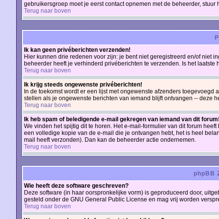
gebruikersgroep moet je eerst contact opnemen met de beheerder, stuur 
Terug naar boven
P
Ik kan geen privéberichten verzenden!
Hier kunnen drie redenen voor zijn: je bent niet geregistreerd en/of niet 
beheerder heeft je verhinderd privéberichten te verzenden. Is het laatst
Terug naar boven
Ik krijg steeds ongewenste privéberichten!
In de toekomst wordt er een lijst met ongewenste afzenders toegevoegd a
stellen als je ongewenste berichten van iemand blijft ontvangen -- deze 
Terug naar boven
Ik heb spam of beledigende e-mail gekregen van iemand van dit forum
We vinden het spijtig dit te horen. Het e-mail-formulier van dit forum he
een volledige kopie van de e-mail die je ontvangen hebt, het is heel bela
mail heeft verzonden). Dan kan de beheerder actie ondernemen.
Terug naar boven
phpBB 2
Wie heeft deze software geschreven?
Deze software (in haar oorspronkelijke vorm) is geproduceerd door, uitg
gesteld onder de GNU General Public License en mag vrij worden verspreid
Terug naar boven