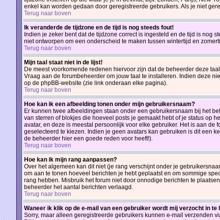
enkel kan worden gedaan door geregistreerde gebruikers. Als je niet geregis
Terug naar boven
Ik veranderde de tijdzone en de tijd is nog steeds fout!
Indien je zeker bent dat de tijdzone correct is ingesteld en de tijd is nog
niet ontworpen om een onderscheid te maken tussen wintertijd en zomertij
Terug naar boven
Mijn taal staat niet in de lijst!
De meest voorkomende redenen hiervoor zijn dat de beheerder deze taal n
Vraag aan de forumbeheerder om jouw taal te installeren. Indien deze nie
op de phpBB-website (zie link onderaan elke pagina).
Terug naar boven
Hoe kan ik een afbeelding tonen onder mijn gebruikersnaam?
Er kunnen twee afbeeldingen staan onder een gebruikersnaam bij het beki
van sterren of blokjes die hoeveel posts je gemaakt hebt of je status op
avatar, en deze is meestal persoonlijk voor elke gebruiker. Het is aan 
geselecteerd te kiezen. Indien je geen avatars kan gebruiken is dit een 
de beheerder hier een goede reden voor heeft!).
Terug naar boven
Hoe kan ik mijn rang aanpassen?
Over het algemeen kan dit niet (je rang verschijnt onder je gebruikersnaam
om aan te tonen hoeveel berichten je hebt geplaatst en om sommige spec
rang hebben. Misbruik het forum niet door onnodige berichten te plaatsen 
beheerder het aantal berichten verlaagd.
Terug naar boven
Waneer ik klik op de e-mail van een gebruiker wordt mij verzocht in te
Sorry, maar alleen geregistreerde gebruikers kunnen e-mail verzenden vi