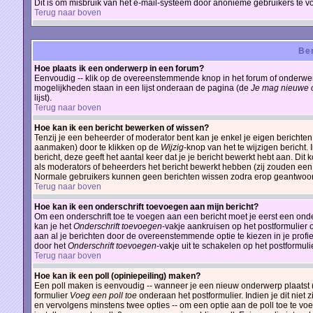
Dit is om misbruik van het e-mail-systeem door anonieme gebruikers te 
Terug naar boven
Ber
Hoe plaats ik een onderwerp in een forum?
Eenvoudig -- klik op de overeenstemmende knop in het forum of onderwerp
mogelijkheden staan in een lijst onderaan de pagina (de
Je mag nieuwe o
lijst).
Terug naar boven
Hoe kan ik een bericht bewerken of wissen?
Tenzij je een beheerder of moderator bent kan je enkel je eigen berichte
aanmaken) door te klikken op de
Wijzig
-knop van het te wijzigen bericht.
bericht, deze geeft het aantal keer dat je je bericht bewerkt hebt aan. Di
als moderators of beheerders het bericht bewerkt hebben (zij zouden een
Normale gebruikers kunnen geen berichten wissen zodra erop geantwoor
Terug naar boven
Hoe kan ik een onderschrift toevoegen aan mijn bericht?
Om een onderschrift toe te voegen aan een bericht moet je eerst een onders
kan je het
Onderschrift toevoegen
-vakje aankruisen op het postformulier 
aan al je berichten door de overeenstemmende optie te kiezen in je profiel
door het
Onderschrift toevoegen
-vakje uit te schakelen op het postformulie
Terug naar boven
Hoe kan ik een poll (opiniepeiling) maken?
Een poll maken is eenvoudig -- wanneer je een nieuw onderwerp plaatst (o
formulier
Voeg een poll toe
onderaan het postformulier. Indien je dit niet 
en vervolgens minstens twee opties -- om een optie aan de poll toe te voe