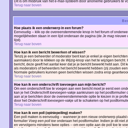
Dit is om misbruik van het e-mail-systeem door anonieme gebruikers te 
Terug naar boven
Ber
Hoe plaats ik een onderwerp in een forum?
Eenvoudig -- klik op de overeenstemmende knop in het forum of onderwerp
mogelijkheden staan in een lijst onderaan de pagina (de
Je mag nieuwe o
lijst).
Terug naar boven
Hoe kan ik een bericht bewerken of wissen?
Tenzij je een beheerder of moderator bent kan je enkel je eigen berichte
aanmaken) door te klikken op de
Wijzig
-knop van het te wijzigen bericht.
bericht, deze geeft het aantal keer dat je je bericht bewerkt hebt aan. Di
als moderators of beheerders het bericht bewerkt hebben (zij zouden een
Normale gebruikers kunnen geen berichten wissen zodra erop geantwoor
Terug naar boven
Hoe kan ik een onderschrift toevoegen aan mijn bericht?
Om een onderschrift toe te voegen aan een bericht moet je eerst een onders
kan je het
Onderschrift toevoegen
-vakje aankruisen op het postformulier 
aan al je berichten door de overeenstemmende optie te kiezen in je profiel
door het
Onderschrift toevoegen
-vakje uit te schakelen op het postformulie
Terug naar boven
Hoe kan ik een poll (opiniepeiling) maken?
Een poll maken is eenvoudig -- wanneer je een nieuw onderwerp plaatst (o
formulier
Voeg een poll toe
onderaan het postformulier. Indien je dit niet 
en vervolgens minstens twee opties -- om een optie aan de poll toe te voe