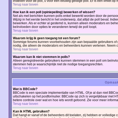
instellen voor de poll, 0 voor een eeuwig geldige poll. Er is een limiet op 
Terug naar boven
Hoe kan ik een poll (opiniepeiling) bewerken of wissen?
Net als met berichten kunnen polls enkel bewerkt worden door de persoon
Wijzig
in het eerste bericht in het onderwerp, dat altijd de poll bevat. Ind
bewerken. Als er echter al gestemd is, kunnen alleen moderators en behe
beïnvloeden door opties te veranderen terwijl de poll loopt.
Terug naar boven
Waarom krijg ik geen toegang tot een forum?
Sommige forums kunnen voorbehouden zijn aan bepaalde gebruikers of gro
nodig, die alleen de moderators en beheerders kunnen verlenen. Neem c
Terug naar boven
Waarom kan ik niet stemmen in polls?
Alleen geregistreerde gebruikers kunnen stemmen in een poll om beïnvloe
stemmen heb je waarschijnlijk niet de nodige toegangsrechten.
Terug naar boven
Opmaak
Wat is BBCode?
BBCode is een speciale implementatie van HTML. Of je al dan niet BBCod
uitschakelen op het postformulier. BBCode op zich is vergelijkbaar met HT
betere controle over wat en hoe iets wordt getoond. Zie voor meer informat
Terug naar boven
Kan ik HTML gebruiken?
Dat hangt er vanaf of de beheerders dit toelaten, zij hebben er volledige