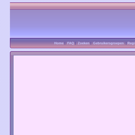
Home
|
FAQ
|
Zoeken
|
Gebruikersgroepen
|
Regi