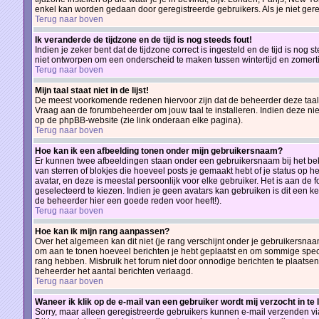
enkel kan worden gedaan door geregistreerde gebruikers. Als je niet geregis
Terug naar boven
Ik veranderde de tijdzone en de tijd is nog steeds fout!
Indien je zeker bent dat de tijdzone correct is ingesteld en de tijd is nog
niet ontworpen om een onderscheid te maken tussen wintertijd en zomertij
Terug naar boven
Mijn taal staat niet in de lijst!
De meest voorkomende redenen hiervoor zijn dat de beheerder deze taal n
Vraag aan de forumbeheerder om jouw taal te installeren. Indien deze nie
op de phpBB-website (zie link onderaan elke pagina).
Terug naar boven
Hoe kan ik een afbeelding tonen onder mijn gebruikersnaam?
Er kunnen twee afbeeldingen staan onder een gebruikersnaam bij het beki
van sterren of blokjes die hoeveel posts je gemaakt hebt of je status op
avatar, en deze is meestal persoonlijk voor elke gebruiker. Het is aan 
geselecteerd te kiezen. Indien je geen avatars kan gebruiken is dit een 
de beheerder hier een goede reden voor heeft!).
Terug naar boven
Hoe kan ik mijn rang aanpassen?
Over het algemeen kan dit niet (je rang verschijnt onder je gebruikersnaam
om aan te tonen hoeveel berichten je hebt geplaatst en om sommige spec
rang hebben. Misbruik het forum niet door onnodige berichten te plaatsen 
beheerder het aantal berichten verlaagd.
Terug naar boven
Waneer ik klik op de e-mail van een gebruiker wordt mij verzocht in te
Sorry, maar alleen geregistreerde gebruikers kunnen e-mail verzenden vi