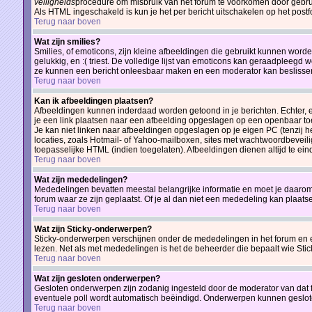
veiligheids
procedure om misbruik van het forum te voorkomen door gebr
Als HTML ingeschakeld is kun je het per bericht uitschakelen op het postf
Terug naar boven
Wat zijn smilies?
Smilies, of emoticons, zijn kleine afbeeldingen die gebruikt kunnen word
gelukkig, en :( triest. De volledige lijst van emoticons kan geraadpleegd w
ze kunnen een bericht onleesbaar maken en een moderator kan beslissen de
Terug naar boven
Kan ik afbeeldingen plaatsen?
Afbeeldingen kunnen inderdaad worden getoond in je berichten. Echter, 
je een link plaatsen naar een afbeelding opgeslagen op een openbaar toe
Je kan niet linken naar afbeeldingen opgeslagen op je eigen PC (tenzij 
locaties, zoals Hotmail- of Yahoo-mailboxen, sites met wachtwoordbeveili
toepasselijke HTML (indien toegelaten). Afbeeldingen dienen altijd te eindig
Terug naar boven
Wat zijn mededelingen?
Mededelingen bevatten meestal belangrijke informatie en moet je daarom
forum waar ze zijn geplaatst. Of je al dan niet een mededeling kan plaatse
Terug naar boven
Wat zijn Sticky-onderwerpen?
Sticky-onderwerpen verschijnen onder de mededelingen in het forum en en
lezen. Net als met mededelingen is het de beheerder die bepaalt wie Sti
Terug naar boven
Wat zijn gesloten onderwerpen?
Gesloten onderwerpen zijn zodanig ingesteld door de moderator van dat
eventuele poll wordt automatisch beëindigd. Onderwerpen kunnen geslo
Terug naar boven