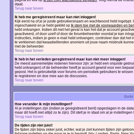
pagina en klik op
Ik ben mijn wachtwoord vergeten
. Volg hierna de instru
staat.
Terug naar boven
Ik heb me geregistreerd maar kan niet inloggen!
Kijk eerst na of je je juiste gebruikersnaam en wachtwoord hebt ingetypt.
ingeschakeld en je hebt geklikt op
Ik stem toe met de voorwaarden en ben
hebt ontvangen. Indien dit niet het geval is kan het dat je account geac
geactiveerd, of door uzelf of door de forumbeheerder voordat je kan inlogg
instructies, indien je geen e-mail hebt ontvangen, controleer dan dat het
te verkleinen dat kwaadwillenden anoniem uit jouw naam misbruik kunnen
met de beheerder.
Terug naar boven
Ik heb in het verleden geregistreerd maar kan niet meer inloggen!
De meest aannemelijke redenen hiervoor zijn: je hebt een onjuiste gebruik
hebt ontvangen) of de beheerder heeft je account gewist voor een bepaalde 
gepost. Het is gebruikelijk voor forums om periodiek gebruikers te wiss
te registreren en doe mee aan de discussies.
Terug naar boven
Gebr
Hoe verander ik mijn instellingen?
Al je instellingen zijn (indien je geregistreerd bent) opgeslagen in de d
maar dit hoeft niet altijd zo te zijn). Dit stelt je in staat om al je instellingen
Terug naar boven
De tijden zijn niet juist!
De tijden zijn bijna zeker juist, echter, wat je ziet kunnen tijden zijn getoon
tijdzone instellen op die waar je je in bevindt, bijv. Londen, Parijs, New 