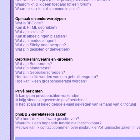
Hoe kan ik een poll (opiniepeiling) bewerken of wissen?
Waarom krijg ik geen toegang tot een forum?
Waarom kan ik niet stemmen in polls?
Opmaak en onderwerptypen
Wat is BBCode?
Kan ik HTML gebruiken?
Wat zijn smilies?
Kan ik afbeeldingen plaatsen?
Wat zijn mededelingen?
Wat zijn Sticky-onderwerpen?
Wat zijn gesloten onderwerpen?
Gebruikersniveau's en -groepen
Wat zijn Beheerders?
Wat zijn Moderators?
Wat zijn Gebruikersgroepen?
Hoe kan ik lid worden van een gebruikersgroep?
Hoe kan ik een groepsmoderator worden?
Privé berichten
Ik kan geen privéberichten verzenden!
Ik krijg steeds ongewenste privéberichten!
Ik heb spam of beledigende e-mail gekregen van iemand van dit forum!
phpBB 2-gerelateerde zaken
Wie heeft deze software geschreven?
Waarom is een bepaalde functie niet beschikbaar?
Met wie kan ik contact opnemen over misbruik en/of juridische zaken in v