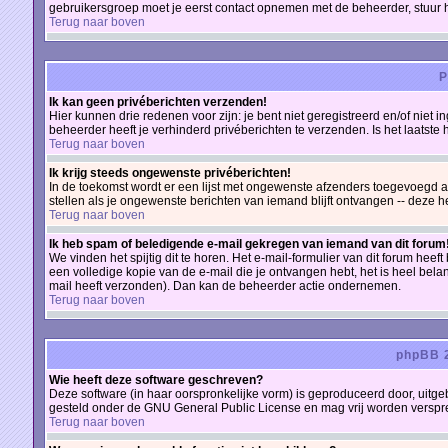
gebruikersgroep moet je eerst contact opnemen met de beheerder, stuur 
Terug naar boven
P
Ik kan geen privéberichten verzenden!
Hier kunnen drie redenen voor zijn: je bent niet geregistreerd en/of niet 
beheerder heeft je verhinderd privéberichten te verzenden. Is het laatst
Terug naar boven
Ik krijg steeds ongewenste privéberichten!
In de toekomst wordt er een lijst met ongewenste afzenders toegevoegd a
stellen als je ongewenste berichten van iemand blijft ontvangen -- deze 
Terug naar boven
Ik heb spam of beledigende e-mail gekregen van iemand van dit forum
We vinden het spijtig dit te horen. Het e-mail-formulier van dit forum he
een volledige kopie van de e-mail die je ontvangen hebt, het is heel bela
mail heeft verzonden). Dan kan de beheerder actie ondernemen.
Terug naar boven
phpBB 2
Wie heeft deze software geschreven?
Deze software (in haar oorspronkelijke vorm) is geproduceerd door, uitg
gesteld onder de GNU General Public License en mag vrij worden verspreid
Terug naar boven