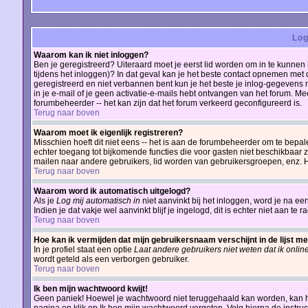
Log
Waarom kan ik niet inloggen?
Ben je geregistreerd? Uiteraard moet je eerst lid worden om in te kunnen 
tijdens het inloggen)? In dat geval kan je het beste contact opnemen met
geregistreerd en niet verbannen bent kun je het beste je inlog-gegevens n
in je e-mail of je geen activatie-e-mails hebt ontvangen van het forum. Mee
forumbeheerder -- het kan zijn dat het forum verkeerd geconfigureerd is.
Terug naar boven
Waarom moet ik eigenlijk registreren?
Misschien hoeft dit niet eens -- het is aan de forumbeheerder om te bepale
echter toegang tot bijkomende functies die voor gasten niet beschikbaar zi
mailen naar andere gebruikers, lid worden van gebruikersgroepen, enz. He
Terug naar boven
Waarom word ik automatisch uitgelogd?
Als je
Log mij automatisch in
niet aanvinkt bij het inloggen, word je na e
Indien je dat vakje wel aanvinkt blijf je ingelogd, dit is echter niet aan te
Terug naar boven
Hoe kan ik vermijden dat mijn gebruikersnaam verschijnt in de lijst me
In je profiel staat een optie
Laat andere gebruikers niet weten dat ik onlin
wordt geteld als een verborgen gebruiker.
Terug naar boven
Ik ben mijn wachtwoord kwijt!
Geen paniek! Hoewel je wachtwoord niet teruggehaald kan worden, kan h