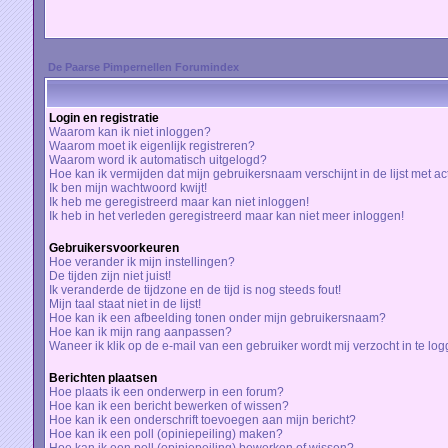
De Paarse Pimpernellen Forumindex
Login en registratie
Waarom kan ik niet inloggen?
Waarom moet ik eigenlijk registreren?
Waarom word ik automatisch uitgelogd?
Hoe kan ik vermijden dat mijn gebruikersnaam verschijnt in de lijst met a
Ik ben mijn wachtwoord kwijt!
Ik heb me geregistreerd maar kan niet inloggen!
Ik heb in het verleden geregistreerd maar kan niet meer inloggen!
Gebruikersvoorkeuren
Hoe verander ik mijn instellingen?
De tijden zijn niet juist!
Ik veranderde de tijdzone en de tijd is nog steeds fout!
Mijn taal staat niet in de lijst!
Hoe kan ik een afbeelding tonen onder mijn gebruikersnaam?
Hoe kan ik mijn rang aanpassen?
Waneer ik klik op de e-mail van een gebruiker wordt mij verzocht in te lo
Berichten plaatsen
Hoe plaats ik een onderwerp in een forum?
Hoe kan ik een bericht bewerken of wissen?
Hoe kan ik een onderschrift toevoegen aan mijn bericht?
Hoe kan ik een poll (opiniepeiling) maken?