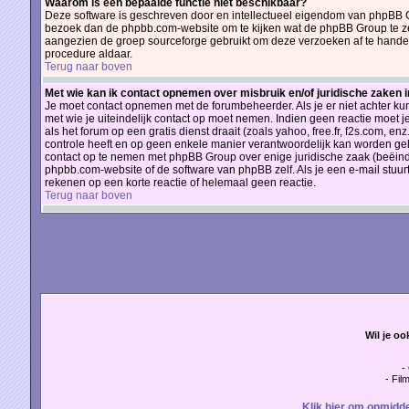
Waarom is een bepaalde functie niet beschikbaar?
Deze software is geschreven door en intellectueel eigendom van phpBB G
bezoek dan de phpbb.com-website om te kijken wat de phpBB Group te zeg
aangezien de groep sourceforge gebruikt om deze verzoeken af te handele
procedure aldaar.
Terug naar boven
Met wie kan ik contact opnemen over misbruik en/of juridische zaken 
Je moet contact opnemen met de forumbeheerder. Als je er niet achter ku
met wie je uiteindelijk contact op moet nemen. Indien geen reactie moet 
als het forum op een gratis dienst draait (zoals yahoo, free.fr, f2s.com, 
controle heeft en op geen enkele manier verantwoordelijk kan worden geh
contact op te nemen met phpBB Group over enige juridische zaak (beëind
phpbb.com-website of de software van phpBB zelf. Als je een e-mail stuu
rekenen op een korte reactie of helemaal geen reactie.
Terug naar boven
Wil je oo
-
- Fil
Klik hier om onmidde