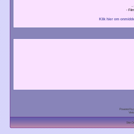
-
- Fil
Klik hier om onmidde
Powered by
Vert
Skin D