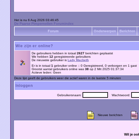
Het is nu 6 Aug 2026 03:46:45
De Paarse Pimpernellen Forumindex
Forum
Onderwerpen
Berichten
Wie zijn er online?
De gebruikers hebben in totaal
2627
berichten geplaatst
We hebben
12
geregistreerde gebruikers
De nieuwste gebruiker is
Lady Macbeth
Er is in totaal
1
gebruiker online :: 0 Geregistreerd, 0 verborgen en 1 gast
Grootst aantal gebruikers online was
38
op 2 Mrt 2025 01:37:34
Actieve leden: Geen
Deze lijst geeft de gebruikers weer die actief waren in de laatste 5 minuten
Inloggen
Gebruikersnaam:
Wachtwoord:
Nieuwe berichten
Wil je oo