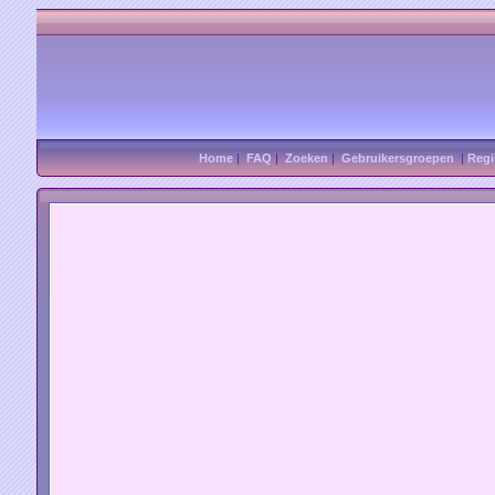
Home
|
FAQ
|
Zoeken
|
Gebruikersgroepen
|
Regi