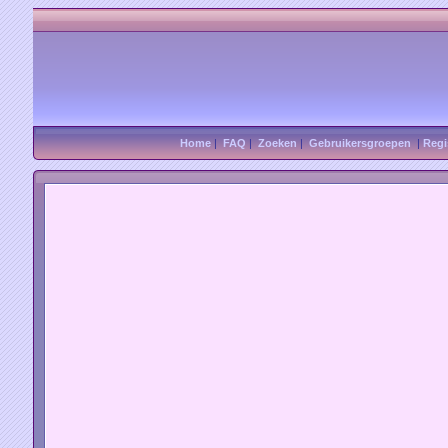
Home
|
FAQ
|
Zoeken
|
Gebruikersgroepen
|
Regi