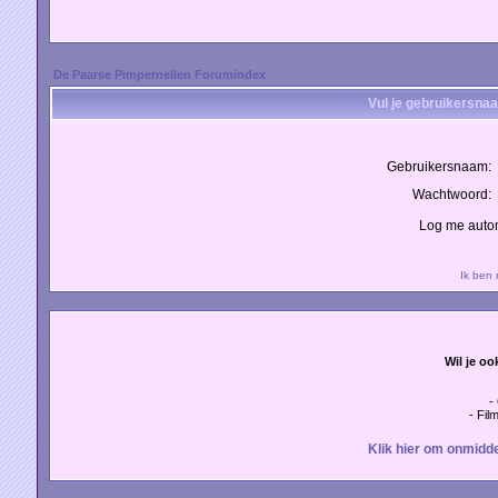
De Paarse Pimpernellen Forumindex
Vul je gebruikersna
Gebruikersnaam:
Wachtwoord:
Log me autom
Ik ben
Wil je oo
-
- Fil
Klik hier om onmidde