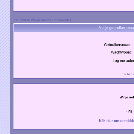
De Paarse Pimpernellen Forumindex
Vul je gebruikersna
Gebruikersnaam:
Wachtwoord:
Log me autom
Ik ben
Wil je oo
-
- Fil
Klik hier om onmidde