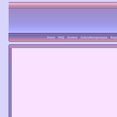
Home
|
FAQ
|
Zoeken
|
Gebruikersgroepen
|
Regi